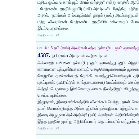
மதிய ஓய்வு கொள்ளும் நேரம் வந்தது" என்று ஹதீஸ் ஆர
- மேற்கண்ட ஹதீஸ் ஜாபிர் (ரலி) அவர்களிடமிருந்தே மற்றோ
அதில், "நாங்கள் அல்லாஹ்வின் தூதர் (ஸல்) அவர்களுடன் (
மற்ற விவரங்கள் மேற்கண்ட ஹதீஸில் உள்ளதைப் போன்
இடம்பெறவில்லை.
அத்தியாயம் : 43
பாடம் : 5 நபி (ஸல்) அவர்கள் எந்த நல்வழியுடனும் ஞான
4587.
நபி (ஸல்) அவர்கள் கூறினார்கள்:
அல்லாஹ் என்னை நல்வழியுடனும் ஞானத்துடனும் அனுப்ப
ஏராளமான புற்பூண்டுகளையும் செடிகொடிகளையும் முளைக்க
வேறுசில தண்ணீரைத் தேக்கி வைத்துக்கொள்ளும் தரிசு
புகட்டினர்; (பயிரிட்டுக் கால்நடைகளை) மேய்க்கவும் செய்
அந்தப் பெருமழை இன்னொரு வகை நிலத்திலும் விழுந்தத
செய்யவுமில்லை.
இதுதான், இறைமார்க்கத்தில் விளக்கம் பெற்று, நான் கொண
நான் கொண்டுவந்த அல்லாஹ்வின் நல்வழியை ஏற்றுக்கொள
இதை அபூமூசா அல்அஷ்அரீ (ரலி) அவர்கள் அறிவிக்கிறார்
இந்த ஹதீஸ் மூன்று அறிவிப்பாளர் தொடர்களில் வந்துள்ளத
அத்தியாயம் : 43