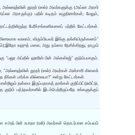
ம், அல்லாஹ்வின் தூதர் (ஸல்) அவர்களுக்கு (அய்லா அரசர்
ா அரசருக்கு) பதில் கடிதம் எழுதினார்கள்; மேலும்,
த்திலிருந்த பேரீச்சங்கனிகளைப் பற்றிக் கேட்டார்கள்.
ிரைவாக வரலாம்; விரும்பியவர் இங்கு தங்கியிருக்கலாம்"
கரம்);இதோ உஹுத் மலை; அது நம்மை நேசிக்கிறது; நாமும்
றகு "பனூ அப்தில் ஹாரிஸ் பின் அல்கஸ்ரஜ்" குடும்பமாகும்.
ள், "அல்லாஹ்வின் தூதர் (ஸல்) அவர்கள் அன்சாரி கிளைக்
நீங்கள் பார்க்க வில்லையா?" என்று கேட்டார்கள்.
றிலும் நன்மை இருப்பதாகத் தாங்கள் குறிப்பிட்டுவிட்டு,
த குடும் பத்)தவர்களில் இடம்பெற்றிருப்பதே உங்களுக்குப்
்ள சஅத் பின் உபாதா (ரலி) அவர்கள் தொடர்பான சம்பவம்