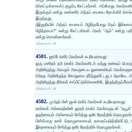
(ரொட்டிக்காகக்) குழம்பு கேட்பார்கள். அப்போது அவர்களி
இருக்கும் என்று எண்ணி) அந்தப் பையை நோக்கிச் செல்வ
இருந்தது.
(இறுதியில் அந்தப் பையைப் பிழிந்தபோது நெய் இல்லாமற
பிழிந்தாயா?" என்று கேட்டார்கள். அவர் "ஆம்" என்று பத
என்று சொன்னார்கள்.
அத்தியாயம் : 43
4581.
ஜாபிர் (ரலி) அவர்கள் கூறியதாவது:
ஒரு மனிதர் நபி (ஸல்) அவர்களிடம் வந்து உணவுப் பொ
அதிலிருந்து அவரும் அவருடைய துணைவியும் அவர்களுடைய
(பிறகு அதிலிருந்த கோதுமை தீர்ந்துவிட்டது.) ஆகவே, அவ
அதிலிருந்து நீங்கள் சாப்பிட்டுக்கொண்டே இருந்திருப்பீ
அத்தியாயம் : 43
4582.
முஆத் பின் ஜபல் (ரலி) அவர்கள் கூறியதாவது:
நாங்கள் அல்லாஹ்வின் தூதர் (ஸல்) அவர்களுடன் "தபூக்
லுஹ்ரையும் அஸ்ரையும் சேர்த்து ஒரே நேரத்தில் தொழுதார்
பின்பொரு நாள் தொழுகையைத் தாமதப்படுத்திவிட்டு, பிற
இஷாவையும் சேர்த்து ஒரே நேரத்தில் தொழுதார்கள்.