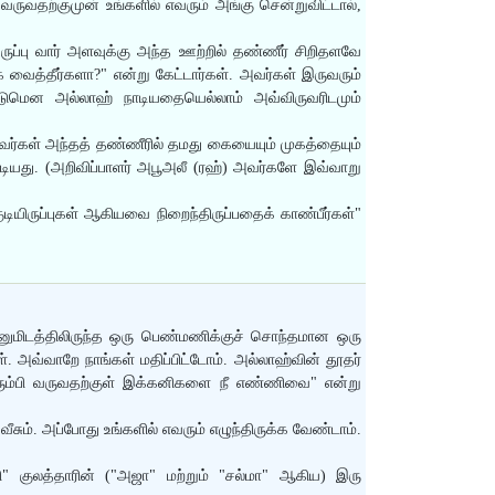
் வருவதற்குமுன் உங்களில் எவரும் அங்கு சென்றுவிட்டால்,
்பு வார் அளவுக்கு அந்த ஊற்றில் தண்ணீர் சிறிதளவே
ை வைத்தீர்களா?" என்று கேட்டார்கள். அவர்கள் இருவரும்
்டுமென அல்லாஹ் நாடியதையெல்லாம் அவ்விருவரிடமும்
) அவர்கள் அந்தத் தண்ணீரில் தமது கையையும் முகத்தையும்
ஓடியது. (அறிவிப்பாளர் அபூஅலீ (ரஹ்) அவர்களே இவ்வாறு
ுடியிருப்புகள் ஆகியவை நிறைந்திருப்பதைக் காண்பீர்கள்"
" எனுமிடத்திலிருந்த ஒரு பெண்மணிக்குச் சொந்தமான ஒரு
. அவ்வாறே நாங்கள் மதிப்பிட்டோம். அல்லாஹ்வின் தூதர்
திரும்பி வருவதற்குள் இக்கனிகளை நீ எண்ணிவை" என்று
ீசும். அப்போது உங்களில் எவரும் எழுந்திருக்க வேண்டாம்.
யி" குலத்தாரின் ("அஜா" மற்றும் "சல்மா" ஆகிய) இரு