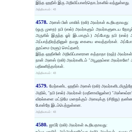
இந்த ஹதீஸ் இரு அறிவிப்பாளர்தொடர்களில் வந்துள்ளது.
அத்தியாயம் : 43
4578.
அனஸ் பின் மாலிக் (ரலி) அவர்கள் கூறியதாவது:
(ஒரு முறை) நபி (ஸல்) அவர்களும் அவர்களுடைய தோழர்கள
அருகில் இருந்த ஓர் இடமாகும்.) அப்போது நபி (ஸல்)
அப்பாத்திரத்தினுள் தமது கையை வைத்தார்கள். அப்போத
தூய்மை (உளூ) செய்தனர்.
இந்த ஹதீஸின் அறிவிப்பாளரான கத்தாதா (ரஹ்) அவர்கள் 
நான் அனஸ் (ரலி) அவர்களிடம் "அபூஹம்ஸா அவர்களே! அவர
பதிலளித்தார்கள்.
அத்தியாயம் : 43
4579.
மேற்கண்ட ஹதீஸ் அனஸ் (ரலி) அவர்களிடமிருந்தே
அதில், "நபி (ஸல்) அவர்கள் (மதீனாவிலுள்ள) "அஸ்ஸவ்ர
விரல்களை மட்டுமே மறைக்கும் அளவுக்கு (சிறிது) தண்ண
போன்றே இடம்பெற்றுள்ளன.
அத்தியாயம் : 43
4580.
ஜாபிர் (ரலி) அவர்கள் கூறியதாவது:
உம்மு மாலிக் அல்அன்சாரிய்யா (ரலி) அவர்கள், தமது 