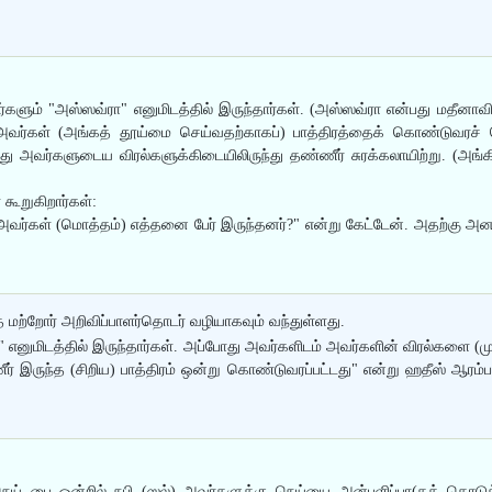
ும் "அஸ்ஸவ்ரா" எனுமிடத்தில் இருந்தார்கள். (அஸ்ஸவ்ரா என்பது மதீனாவின்
 அவர்கள் (அங்கத் தூய்மை செய்வதற்காகப்) பாத்திரத்தைக் கொண்டுவரச் ச
ு அவர்களுடைய விரல்களுக்கிடையிலிருந்து தண்ணீர் சுரக்கலாயிற்று. (அங்க
கூறுகிறார்கள்:
்கள் (மொத்தம்) எத்தனை பேர் இருந்தனர்?" என்று கேட்டேன். அதற்கு அனஸ் (ர
 மற்றோர் அறிவிப்பாளர்தொடர் வழியாகவும் வந்துள்ளது.
ா" எனுமிடத்தில் இருந்தார்கள். அப்போது அவர்களிடம் அவர்களின் விரல்களை 
ீர் இருந்த (சிறிய) பாத்திரம் ஒன்று கொண்டுவரப்பட்டது" என்று ஹதீஸ் ஆரம
நெய் பை ஒன்றில் நபி (ஸல்) அவர்களுக்கு நெய்யை அன்பளிப்பா(கக் கொடுத