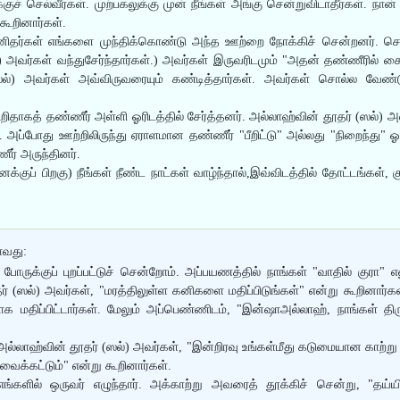
குச் செல்வீர்கள். முற்பகலுக்கு முன் நீங்கள் அங்கு சென்றுவிடாதீர்கள். நான
கூறினார்கள்.
ிதர்கள் எங்களை முந்திக்கொண்டு அந்த ஊற்றை நோக்கிச் சென்றனர். செருப
்) அவர்கள் வந்துசேர்ந்தார்கள்.) அவர்கள் இருவரிடமும் "அதன் தண்ணீரில் க
ஸல்) அவர்கள் அவ்விருவரையும் கண்டித்தார்கள். அவர்கள் சொல்ல வேண
சிறிதாகத் தண்ணீர் அள்ளி ஓரிடத்தில் சேர்த்தனர். அல்லாஹ்வின் தூதர் (ஸல்
அப்போது ஊற்றிலிருந்து ஏராளமான தண்ணீர் "பீறிட்டு" அல்லது "நிறைந்து" 
ர் அருந்தினர்.
்குப் பிறகு) நீங்கள் நீண்ட நாட்கள் வாழ்ந்தால்,இவ்விடத்தில் தோட்டங்கள், க
ாவது:
போருக்குப் புறப்பட்டுச் சென்றோம். அப்பயணத்தில் நாங்கள் "வாதில் குரா
 (ஸல்) அவர்கள், "மரத்திலுள்ள கனிகளை மதிப்பிடுங்கள்" என்று கூறினார்கள்
தாக மதிப்பிட்டார்கள். மேலும் அப்பெண்ணிடம், "இன்ஷாஅல்லாஹ், நாங்கள் 
 அல்லாஹ்வின் தூதர் (ஸல்) அவர்கள், "இன்றிரவு உங்கள்மீது கடுமையான காற்று வ
ிவைக்கட்டும்" என்று கூறினார்கள்.
ங்களில் ஒருவர் எழுந்தார். அக்காற்று அவரைத் தூக்கிச் சென்று, "தய்