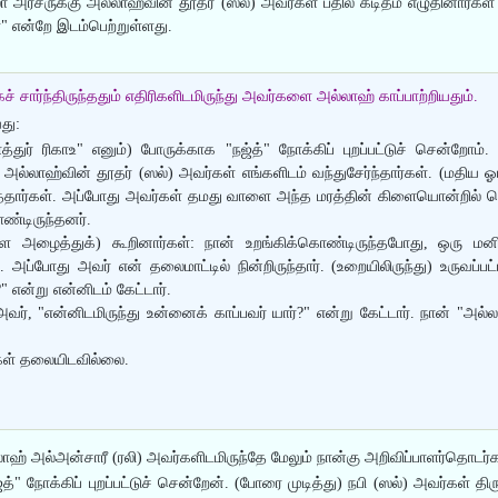
்லா அரசருக்கு அல்லாஹ்வின் தூதர் (ஸல்) அவர்கள் பதில் கடிதம் எழுதினார்க
்" என்றே இடம்பெற்றுள்ளது.
 சார்ந்திருந்ததும் எதிரிகளிடமிருந்து அவர்களை அல்லாஹ் காப்பாற்றியதும்.
து:
துர் ரிகாஉ" எனும்) போருக்காக "நஜ்த்" நோக்கிப் புறப்பட்டுச் சென்றோம்.
 அல்லாஹ்வின் தூதர் (ஸல்) அவர்கள் எங்களிடம் வந்துசேர்ந்தார்கள். (மதிய 
டுத்தார்கள். அப்போது அவர்கள் தமது வாளை அந்த மரத்தின் கிளையொன்றில் தொ
ொண்டிருந்தனர்.
ளை அழைத்துக்) கூறினார்கள்: நான் உறங்கிக்கொண்டிருந்தபோது, ஒரு ம
 அப்போது அவர் என் தலைமாட்டில் நின்றிருந்தார். (உறையிலிருந்து) உருவப
 என்று என்னிடம் கேட்டார்.
அவர், "என்னிடமிருந்து உன்னைக் காப்பவர் யார்?" என்று கேட்டார். நான் "அ
்கள் தலையிடவில்லை.
்லாஹ் அல்அன்சாரீ (ரலி) அவர்களிடமிருந்தே மேலும் நான்கு அறிவிப்பாளர்தொடர்
்" நோக்கிப் புறப்பட்டுச் சென்றேன். (போரை முடித்து) நபி (ஸல்) அவர்கள் தி