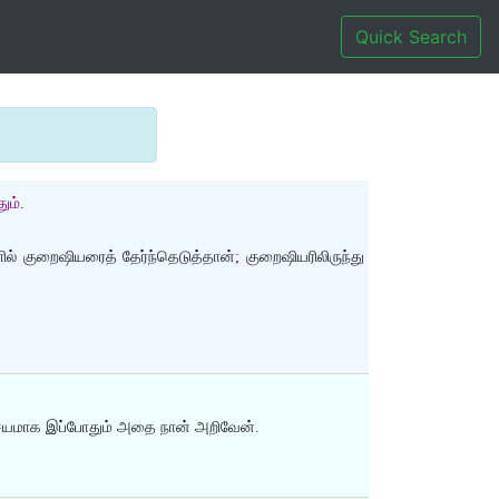
Quick Search
ும்.
் குறைஷியரைத் தேர்ந்தெடுத்தான்; குறைஷியரிலிருந்து
ிச்சயமாக இப்போதும் அதை நான் அறிவேன்.