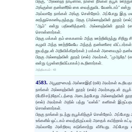
பிறகு, "அல்லாஹ் நாடினால், நாளை நீங்கள் தபூக் ஊற்றுக்
அங்குள்ள தண்ணீரில் கை வைத்துவிட வேண்டாம்" என்று 
அவ்வாறே நாங்கள் அங்கு சென்றோம். அப்போது இரு மன
சுரந்துகொண்டிருந்தது. பிறகு (அல்லாஹ்வின் தூதர் (ஸல
"ஆம்" என்று பதிலளித்தனர். அல்லாஹ்வின் தூதர் (
சொன்னார்கள்.
பிறகு மக்கள் தம் கைகளால் அந்த ஊற்றிலிருந்து சிறிது 
கழுவி அந்த ஊற்றிலேயே அந்தத் தண்ணீரை விட்டார்கள். 
ஐயத்துடன் அறிவிக்கிறார்கள்.) மக்கள் அனைவரும் தண்ணீ
பிறகு அல்லாஹ்வின் தூதர் (ஸல்) அவர்கள், "முஆதே! (எனக
என்று (முன்னறிவிப்பாகக்) கூறினார்கள்.
அத்தியாயம் : 43
4583.
அபூஹுமைத் அஸ்ஸாஇதீ (ரலி) அவர்கள் கூறியத
நாங்கள் அல்லாஹ்வின் தூதர் (ஸல்) அவர்களுடன் தபூக் 
(பேரீச்சந்)தோட்டத்தை அடைந்தபோது அல்லாஹ்வின் தூதர்
(ஸல்) அவர்கள் அதில் பத்து "வஸ்க்" கனிகள் இருப்ப
சொன்னார்கள்.
பிறகு நாங்கள் நடந்து தபூக்கிற்குச் சென்றோம். அப்போது
உங்களில் ஒட்டகம் வைத்திருப்பவர் அதைக் கயிற்றால் கட்ட
அவ்வாறே அன்றிரவு கடுங்காற்று வீசியது. அப்போது எ