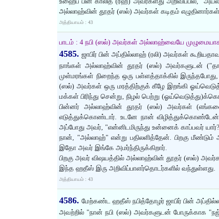
உஹைப் பின் காலித் (ரஹ்) அவர்களது அறிவிப்பில், "அய
அல்லாஹ்வின் தூதர் (ஸல்) அவர்கள் கடிதம் எழுதினார்கள
அத்தியாயம் : 43
பாடம் : 4 நபி (ஸல்) அவர்கள் அல்லாஹ்வையே முழுமையாகச்
4585.
ஜாபிர் பின் அப்தில்லாஹ் (ரலி) அவர்கள் கூறியதாவ
நாங்கள் அல்லாஹ்வின் தூதர் (ஸல்) அவர்களுடன் ("தாத்
முள்மரங்கள் நிறைந்த ஒரு பள்ளத்தாக்கில் இருந்தபோது,
(ஸல்) அவர்கள் ஒரு மரத்திற்குக் கீழே இறங்கி ஓய்வெ
மக்கள் பிரிந்து சென்று, நிழல் பெற்று (ஓய்வெடுத்து)க்க
பின்னர் அல்லாஹ்வின் தூதர் (ஸல்) அவர்கள் (எங்க
எடுத்துக்கொண்டார். உடனே நான் விழித்துக்கொண்டேன்.
அப்போது அவர், "என்னிடமிருந்து உன்னைக் காப்பவர் யார்?"
நான், "அல்லாஹ்" என்று பதிலளித்தேன். பிறகு மீண்டும் 
இதோ அவர் இங்கே அமர்ந்திருக்கிறார்.
பிறகு அவர் விஷயத்தில் அல்லாஹ்வின் தூதர் (ஸல்) அவர
இந்த ஹதீஸ் இரு அறிவிப்பாளர்தொடர்களில் வந்துள்ளது.
அத்தியாயம் : 43
4586.
மேற்கண்ட ஹதீஸ் நபித்தோழர் ஜாபிர் பின் அப்தில
அவற்றில் "நான் நபி (ஸல்) அவர்களுடன் போருக்காக "நஜ்த