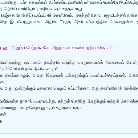
ம்பமாகிறது. மற்ற தகவல்கள் மேற்கண்ட ஹதீஸில் உள்ளதைப் போன்றே இடம்பெற்
ர் அறிவிப்பாளர்தொடர் வழியாகவும் வந்துள்ளது.
நஜ்தை நோக்கிப்) புறப்பட்டுச் சென்றோம். "தாத்துர் ரிகாஉ" எனுமிடத்தில் நாங
றே இடம்பெற்றுள்ளன. அதில், "பிறகு அவர் விஷயத்தில் அல்லாஹ்வின் தூ
த்துடனும் அனுப்பப்பெற்றார்களோ அதற்கான உவமை பற்றிய விளக்கம்.
ியுள்ளதற்கு உதாரணம், நிலத்தில் விழுந்த பெருமழையின் நிலையைப் போன்றத
ச் செய்யும் நல்ல நிலங்களாகும்.
 நிலங்களாகும். அதை இறைவன் மக்களுக்குப் பயன்படச்செய்தான். அதிலிரு
தனர்.
ு. அது (ஒன்றுக்கும் உதவாத) வெறும் கட்டாந்தரை. அது தண்ணீரைத் தேக்கி
்டுவந்த தூதால் பயனடைந்து, கற்றுத் தெரிந்து பிறருக்கும் கற்றுக் கொடுத்
்ளாமலும் வாழ்கின்றவனுக்கும் உதாரணமாகும்.
கள்.
ு.