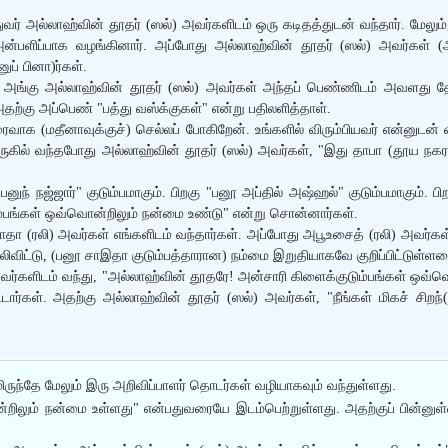
துவர் அல்லாஹ்வின் தூதர் (ஸல்) அவர்களிடம் ஒரு கடிதத்துடன் வந்தார். மேலு
ிப்பாக வழங்கினார். அப்போது அல்லாஹ்வின் தூதர் (ஸல்) அவர்கள் (அய்ல
் பினா)ர்கள்.
். அங்கு அல்லாஹ்வின் தூதர் (ஸல்) அவர்கள் அந்தப் பெண்ணிடம் அவளது தோட்ட
தற்கு அப்பெண் "பத்து வஸ்க்குகள்" என்று பதிலளித்தாள்.
வாக (மதீனாவுக்குச்) செல்லப் போகிறேன். உங்களில் விரும்பியவர் என்னுடன் வ
 அருகில் வந்தபோது அல்லாஹ்வின் தூதர் (ஸல்) அவர்கள், "இது தாபா (தூய ந
னுந் நஜ்ஜார்" குடும்பமாகும். பிறகு "பனூ அப்தில் அஷ்ஹல்" குடும்பமாகும். பி
ும்பங்கள் ஒவ்வொன்றிலும் நன்மை உண்டு" என்று சொன்னார்கள்.
உபாதா (ரலி) அவர்கள் எங்களிடம் வந்தார்கள். அப்போது அபூஉசைத் (ரலி) அவர்க
விட்டு, (பனூ சாஇதா குடும்பத்தாரான) நம்மை இறுதியாகவே குறிப்பிட்டுள்ளதை 
்களிடம் வந்து, "அல்லாஹ்வின் தூதரே! அன்சாரி கிளைக்குடும்பங்கள் ஒவ்வொன்
்டார்கள். அதற்கு அல்லாஹ்வின் தூதர் (ஸல்) அவர்கள், "நீங்கள் மிகச் சிறந்(
ுந்தே மேலும் இரு அறிவிப்பாளர் தொடர்கள் வழியாகவும் வந்துள்ளது.
்றிலும் நன்மை உள்ளது" என்பதுவரையே இடம்பெற்றுள்ளது. அதற்குப் பின்னுள