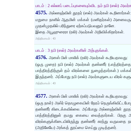
பாடம் : 2 எல்லாப் படைப்புகளையும்விட நம் நபி (ஸல்) அவர்க
4575.
அல்லாஹ்வின் தூதர் (ஸல்) அவர்கள் கூறினார்கள்
மறுமை நாளில் ஆதமின் மக்கள் (மனிதர்கள்) அனைவருக்
முதன்முதலில் பரிந்துரை ஏற்கப்படுபவனும் நானே.
இதை அபூஹுரைரா (ரலி) அவர்கள் அறிவிக்கிறார்கள்.
அத்தியாயம் : 43
பாடம் : 3 நபி (ஸல்) அவர்களின் அற்புதங்கள்.
4576.
அனஸ் பின் மாலிக் (ரலி) அவர்கள் கூறியதாவது:
(ஒரு முறை) நபி (ஸல்) அவர்கள் தண்ணீர் (பாத்திரத்த
பாத்திரத்திற்குள் தம் விரல்களை நுழைத்தார்கள்.) மக்க
இருந்தனர். அப்போது நபி (ஸல்) அவர்களுடைய விரல் களுக
அத்தியாயம் : 43
4577.
அனஸ் பின் மாலிக் (ரலி) அவர்கள் கூறியதாவது:
(ஒரு நாள்) அஸ்ர் தொழுகையின் நேரம் நெருங்கிவிட்டபோ
தண்ணீர் கிடைக்கவில்லை. அப்போது அல்லாஹ்வின் தூதர்
பாத்திரத்தினுள் தமது கையை வைத்தார்கள். பிறகு அ
விரல்களுக்கிடையிலிருந்து தண்ணீர் சுரந்து வருவத
(அதிலேயே) அங்கத் தூய்மை செய்து முடித்தனர்.