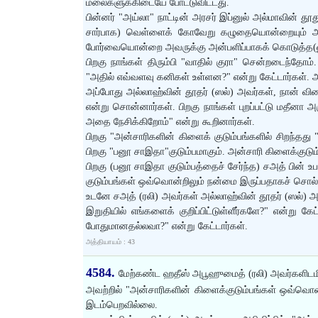
மலைகளுக்கிடையே போட்டுவிட்டது.
பின்னர் "அய்லா" நாட்டின் அரசர் இப்னுல் அல்மாவின் தூ
சார்பாக) வெள்ளைக் கோவேறு கழுதையொன்றையும் அன்பள
போர்வையொன்றை அவருக்கு அன்பளிப்பாகக் கொடுத்த(னுப
பிறகு நாங்கள் திரும்பி "வாதில் குரா" சென்றடைந்தோம
"அதில் எவ்வளவு கனிகள் உள்ளன?" என்று கேட்டார்கள். அ
அப்போது அல்லாஹ்வின் தூதர் (ஸல்) அவர்கள், நான் விரை
என்று சொன்னார்கள். பிறகு நாங்கள் புறப்பட்டு மதீனா
அதை நேசிக்கிறோம்" என்று கூறினார்கள்.
பிறகு "அன்சாரிகளின் கிளைக் குடும்பங்களில் சிறந்தது "ப
பிறகு "பனூ சாஇதா"குடும்பமாகும். அன்சாரி கிளைக்குட
பிறகு (பனூ சாஇதா குடும்பத்தைச் சேர்ந்த) சஅத் பின் 
குடும்பங்கள் ஒவ்வொன்றிலும் நன்மை இருப்பதாகச் சொல்லி
உடனே சஅத் (ரலி) அவர்கள் அல்லாஹ்வின் தூதர் (ஸல்) அவர
இறுதியில் எங்களைக் குறிப்பிட்டுள்ளீர்களே?" என்று கேட
போதுமானதல்லவா?" என்று கேட்டார்கள்.
அத்தியாயம் : 43
4584.
மேற்கண்ட ஹதீஸ் அபூஹுமைத் (ரலி) அவர்களிடமிர
அவற்றில் "அன்சாரிகளின் கிளைக்குடும்பங்கள் ஒவ்வொன
இடம்பெறவில்லை.