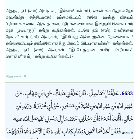
அதற்கு நபி (ஸல்) அவர்கள், “இல்லை! என் உயிர் எவன் கையிலுள்ளதோ
அவன்மீது சத்தியமாக! உம்மைவிடவும் நானே உமக்கு மிகவும்
பிரியமானவனாக ஆகாத வரை (நீர் உண்மையான இறைநம்பிக்கையாளர்
ஆக முடியாது)” என்று கூறினார்கள். உடனே நபி (ஸல்) அவர்களை
நோக்கி உமர் (ரலி) அவர்கள், “இப்போது அல்லாஹ்வின் மீதாணையாக!
என்னைவிடவும் தாங்களே எனக்கு மிகவும் பிரியமானவர்கள்” என்றார்கள்.
அதற்கு நபி (ஸல்) அவர்கள் “இப்போதுதான் உமரே! (சரியாகச்
சொன்னீர்கள்)” என்று கூறினார்கள்.17
அத்தியாயம் : 83
حَدَّثَنَا إِسْمَاعِيلُ، قَالَ حَدَّثَنِي مَالِكٌ، عَنِ ابْنِ شِهَابٍ، عَنْ
6633.
عُبَيْدِ اللَّهِ بْنِ عَبْدِ اللَّهِ بْنِ عُتْبَةَ بْنِ مَسْعُودٍ، عَنْ أَبِي هُرَيْرَةَ، وَزَيْدِ بْنِ
خَالِدٍ، أَنَّهُمَا أَخْبَرَاهُ أَنَّ رَجُلَيْنِ اخْتَصَمَا إِلَى رَسُولِ اللَّهِ صلى الله عليه
وسلم فَقَالَ أَحَدُهُمَا اقْضِ بَيْنَنَا بِكِتَابِ اللَّهِ. وَقَالَ الآخَرُ وَهْوَ أَفْقَهُهُمَا