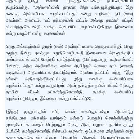
அதிகாரி தமது பணியை முடித்துக்கொண்டு நபியவர்களிடம்
திரும்பிவந்து, “அல்லாஹ்வின் தூதரே! இது உங்களுக்குரியது; இது
எனக்கு அன்பளிப்பாக வழங்கப்பட்டது” என்று கூறினார். நபி (ஸல்)
அவர்கள் அவரிடம், “உம் தந்தையின் வீட்டில் அல்லது தாயின் வீட்டில்
உட்கார்ந்துகொண்டு உமக்கு அன்பளிப்பு வழங்கப்படுகிறதா இல்லையா
என்று பாரும்!” என்று கூறினார்கள்.
பிறகு அல்லாஹ்வின் தூதர் (ஸல்) அவர்கள் மாலை தொழுகைக்குப் பிறகு
எழுந்து நின்று, ஏகத்துவ உறுதிமொழி கூறி இறைவனை அவனுக்குரிய
பண்புகளைக் கூறி போற்றிப் புகழ்ந்தபிறகு (பின்வருமாறு) கூறினார்கள்:
பின்னர், அந்த அதிகாரிக்கு என்ன ஆயிற்று? அவரை நாம் (ஸகாத்
வசூலிக்க) அதிகாரியாக நியமித்தோம். அவரோ நம்மிடம் வந்து “இது
உங்கள் அதிகாரத்திற்குட்பட்டது. இது எனக்கு அன்பளிப்பாக
வழங்கப்பட்டது” என்று கூறுகிறார். அவர் தம் தந்தையின் வீட்டில் அல்லது
தாயின் வீட்டில் உட்கார்ந்துகொண்டு, தமக்கு அன்பளிப்பு
வழங்கப்படுகிறதா, இல்லையா என்று பார்க்கட்டுமே!
(இந்த) முஹம்மதின் உயிர் எவன் கையிலுள்ளதோ அவன்மீது
சத்தியமாக! உங்களில் யாரேனும் அந்த(ப் பொதுச்) சொத்திலிருந்து
முறைகேடாக எதைப் பெற்றாலும் அதை அவர் மறுமை நாளில் தமது
பிடரியில் சுமந்துகொண்டு நிச்சயம் வருவார். ஒட்டகமாக இருந்தால் அது
கனைத்துக்கொண்டிருக்கும் நிலையில் அதைக் கொண்டுவருவார்;