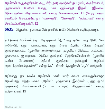
அவர்கள் கூறுகிறார்கள்: அபூபக்ர் (ரலி) அவர்கள் நபி (ஸல்) அவர்களிடம்,
(ஹுனைன் போரின் போது) ‘லா ஹல்லாஹி இதன்’ (இல்லை.
அல்லாஹ்வின் மீதாணையாக!) என்று சொன்னார்கள்.11 (பெரும்பாலும்
சத்தியம் செய்யும்போது) ‘வல்லாஹி’, ‘பில்லாஹி’, ‘தல்லாஹி’ என்று
சொல்லப்படுவதுண்டு.12
6635.
அபூபக்ரா நுஃபைஉ பின் ஹாரிஸ் (ரலி) அவர்கள் கூறியதாவது:
நபி (ஸல்) அவர்கள் (தம் தோழர்களிடம்), “பனூ தமீம், பனூ ஆமிர் பின்
ஸஅஸஆ, பனூ ஃகதஃபான், பனூ அசத் ஆகிய (பிரபல அரபுக்)
குலத்தாரைவிட (முதலில் இஸ்லாத்தைத் தழுவிய) அஸ்லம், ஃகிஃபார்,
முஸைனா, ஜுஹைனா ஆகிய குலத்தார் சிறந்தோரென்றால், (முதலில்
கூறிய பிரபலமான) அந்தக் குலத்தார் நஷ்டமும் இழப்பும்
அடைந்தவர்கள்தானே!” என்று கேட்டார்கள். தோழர்கள் ‘ஆம்’ என்றனர்.
அப்போது நபி (ஸல்) அவர்கள் “என் உயிர் எவன் கையிலுள்ளதோ
அவன்மீது சத்தியமாக! (அஸ்லம் முதலான) இவர்கள் (பனூ தமீம்
முதலான) அவர்களைவிட(ப் பல மடங்கு) சிறந்தவர்கள்” என்று
கூறினார்கள்.19
அத்தியாயம் : 83