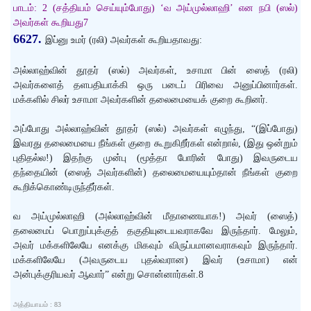
பாடம்: 2 (சத்தியம் செய்யும்போது) ‘வ அய்முல்லாஹி’ என நபி (ஸல்)
அவர்கள் கூறியது7
6627.
இப்னு உமர் (ரலி) அவர்கள் கூறியதாவது:
அல்லாஹ்வின் தூதர் (ஸல்) அவர்கள், உசாமா பின் ஸைத் (ரலி)
அவர்களைத் தளபதியாக்கி ஒரு படைப் பிரிவை அனுப்பினார்கள்.
மக்களில் சிலர் உசாமா அவர்களின் தலைமையைக் குறை கூறினர்.
அப்போது அல்லாஹ்வின் தூதர் (ஸல்) அவர்கள் எழுந்து, “(இப்போது)
இவரது தலைமையை நீங்கள் குறை கூறுகிறீர்கள் என்றால், (இது ஒன்றும்
புதிதல்ல!) இதற்கு முன்பு (மூத்தா போரின் போது) இவருடைய
தந்தையின் (ஸைத் அவர்களின்) தலைமையையும்தான் நீங்கள் குறை
கூறிக்கொண்டிருந்தீர்கள்.
வ அய்முல்லாஹி (அல்லாஹ்வின் மீதாணையாக!) அவர் (ஸைத்)
தலைமைப் பொறுப்புக்குத் தகுதியுடையவராகவே இருந்தார். மேலும்,
அவர் மக்களிலேயே எனக்கு மிகவும் விருப்பமானவராகவும் இருந்தார்.
மக்களிலேயே (அவருடைய புதல்வரான) இவர் (உசாமா) என்
அன்புக்குரியவர் ஆவார்” என்று சொன்னார்கள்.8
அத்தியாயம் : 83