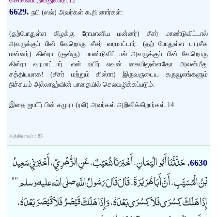
சொல்லப்படுவதுண்டு.12
6629.
நபி (ஸல்) அவர்கள் கூறி னார்கள்:
(தற்போதுள்ள கிழக்கு ரோமானிய மன்னர்) சீசர் மாண்டுவிட்டால்
அவருக்குப் பின் வேறொரு சீசர் வரமாட்டார். (தற் போதுள்ள பாரசீக
மன்னர்) கிஸ்ரா (குஸ்ரு) மாண்டுவிட்டால் அவருக்குப் பின் வேறொரு
கிஸ்ரா வரமாட்டார். என் உயிர் எவன் கையிலுள்ளதோ அவன்மீது
சத்தியமாக! (சீசர் மற்றும் கிஸ்ரா) இருவருடைய கருவூலங்களும்
நிச்சயம் அல்லாஹ்வின் பாதையில் செலவழிக்கப்படும்.
இதை ஜாபிர் பின் சமுரா (ரலி) அவர்கள் அறிவிக்கிறார்கள்.14
அத்தியாயம் : 83
حَدَّثَنَا أَبُو الْيَمَانِ، أَخْبَرَنَا شُعَيْبٌ، عَنِ الزُّهْرِيِّ، أَخْبَرَنِي سَعِيدُ
6630.
بْنُ الْمُسَيَّبِ، أَنَّ أَبَا هُرَيْرَةَ، قَالَ قَالَ رَسُولُ اللَّهِ صلى الله عليه وسلم ""
إِذَا هَلَكَ كِسْرَى فَلاَ كِسْرَى بَعْدَهُ، وَإِذَا هَلَكَ قَيْصَرُ فَلاَ قَيْصَرَ بَعْدَهُ،