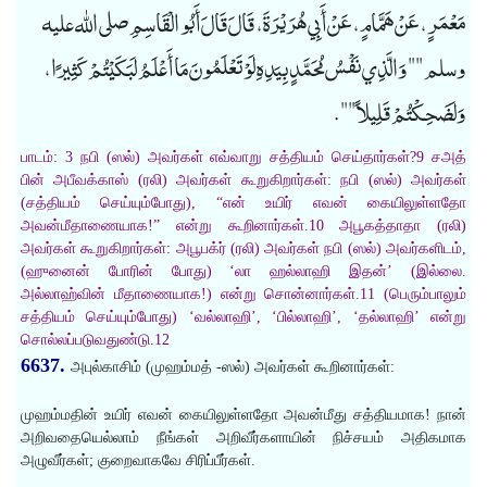
مَعْمَرٍ، عَنْ هَمَّامٍ، عَنْ أَبِي هُرَيْرَةَ، قَالَ قَالَ أَبُو الْقَاسِمِ صلى الله عليه
وسلم "" وَالَّذِي نَفْسُ مُحَمَّدٍ بِيَدِهِ لَوْ تَعْلَمُونَ مَا أَعْلَمُ لَبَكَيْتُمْ كَثِيرًا،
وَلَضَحِكْتُمْ قَلِيلاً "".
பாடம்: 3 நபி (ஸல்) அவர்கள் எவ்வாறு சத்தியம் செய்தார்கள்?9 சஅத்
பின் அபீவக்காஸ் (ரலி) அவர்கள் கூறுகிறார்கள்: நபி (ஸல்) அவர்கள்
(சத்தியம் செய்யும்போது), “என் உயிர் எவன் கையிலுள்ளதோ
அவன்மீதாணையாக!” என்று கூறினார்கள்.10 அபூகத்தாதா (ரலி)
அவர்கள் கூறுகிறார்கள்: அபூபக்ர் (ரலி) அவர்கள் நபி (ஸல்) அவர்களிடம்,
(ஹுனைன் போரின் போது) ‘லா ஹல்லாஹி இதன்’ (இல்லை.
அல்லாஹ்வின் மீதாணையாக!) என்று சொன்னார்கள்.11 (பெரும்பாலும்
சத்தியம் செய்யும்போது) ‘வல்லாஹி’, ‘பில்லாஹி’, ‘தல்லாஹி’ என்று
சொல்லப்படுவதுண்டு.12
6637.
அபுல்காசிம் (முஹம்மத் -ஸல்) அவர்கள் கூறினார்கள்:
முஹம்மதின் உயிர் எவன் கையிலுள்ளதோ அவன்மீது சத்தியமாக! நான்
அறிவதையெல்லாம் நீங்கள் அறிவீர்களாயின் நிச்சயம் அதிகமாக
அழுவீர்கள்; குறைவாகவே சிரிப்பீர்கள்.