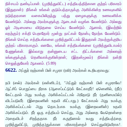
நிச்சயம் தண்டிப்பான். (முறித்துவிட்ட) சத்தியத்திற்கான குற்றப் பரிகாரம்
(இதுதான்): நீங்கள் உங்கள் குடும்பத்தாருக்கு அளிக்கின்ற உணவுகளில்
நடுத்தரமான வகையிலிருந்து பத்து ஏழைகளுக்கு உணவளிக்க
வேண்டும். அல்லது அவர்களுக்கு ஆடைகள் வழங்க வேண்டும். அல்லது
ஓர் அடிமையை விடுதலை செய்ய வேண்டும். ஆனால், (இவற்றில்
எதற்கும்) சக்தி பெறாதோர் மூன்று நாட்கள் நோன்பு நோற்க வேண்டும்.
நீங்கள் செய்த சத்தியங்களை முறித்துவிட்டால் இதுதான் அவற்றுக்குரிய
குற்றப் பரிகாரமாகும். எனவே, உங்கள் சத்தியங்களை (முறித்துவிடாமல்)
பேணுங்கள். இவ்வாறு தன்னுடைய சட்ட திட்டங்களை அல்லாஹ்
உங்களுக்குத் தெளிவாக்குகின்றான்; (இதன்மூலம்) நீங்கள் நன்றி
செலுத்துவோர் ஆகலாம். (5:89)
6622.
அப்துர் ரஹ்மான் பின் சமுரா (ரலி) அவர்கள் கூறியதாவது:
நபி (ஸல்) அவர்கள் (என்னிடம்), “அப்துர் ரஹ்மான் பின் சமுராவே!
ஆட்சிப் பொறுப்பை நீராக (ஆசைப்பட்டு)க் கேட்காதீர்! ஏனெனில், (நீர்)
கேட்டதால் அது உமக்கு அளிக்கப்பட்டால் அதோடு நீர் (தனிமையில்)
விடப்படுவீர். (இறைவனின் உதவி கிட்டாது.) கேட்காமல் அது உமக்கு
அளிக்கப்பட்டால் அது தொடர்பாக உமக்கு (இறைவனின்) உதவி
அளிக்கப்படும். நீர் ஒரு சத்தியம் செய்து, அது அல்லாத வேறொன்றை
அதைவிடச் சிறந்ததாக நீர் கருதினால் உமது சத்தியத்(தை
முறித்துவிட்டு, முறித்த)துக்கான பரிகாரத்தைச் செய்துவிடுவீராக!.