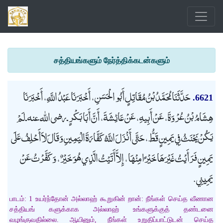
சத்தியங்களும் நேர்த்திக்கடன்களும்
حَدَّثَنَا مُحَمَّدُ بْنُ مُقَاتِلٍ أَبُو الْحَسَنِ، أَخْبَرَنَا عَبْدُ اللَّهِ، أَخْبَرَنَا
6621.
هِشَامُ بْنُ عُرْوَةَ، عَنْ أَبِيهِ، عَنْ عَائِشَةَ، أَنَّ أَبَا بَكْرٍ ـ رضى الله عنه ـ لَمْ
يَكُنْ يَحْنَثُ فِي يَمِينٍ قَطُّ، حَتَّى أَنْزَلَ اللَّهُ كَفَّارَةَ الْيَمِينِ وَقَالَ لاَ أَحْلِفُ عَلَى
يَمِينٍ فَرَأَيْتُ غَيْرَهَا خَيْرًا مِنْهَا، إِلاَّ أَتَيْتُ الَّذِي هُوَ خَيْرٌ، وَكَفَّرْتُ عَنْ
يَمِينِي.
பாடம்: 1 உயர்ந்தோன் அல்லாஹ் கூறுகின் றான்: நீங்கள் செய்த வீணான
சத்தியங் களுக்காக அல்லாஹ் உங்களுக்குத் தண்டனை
வழங்குவதில்லை. ஆயினும், நீங்கள் உறுதிப்பாட்டுடன் செய்த