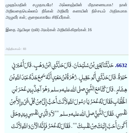
முஹம்மதின் சமுதாயமே! அல்லாஹ்வின் மீதாணையாக! நான்
அறிவதையெல்லாம் நீங்கள் அறிவீர் களாயின் நிச்சயம் அதிகமாக
அழுவீர் கள்; குறைவாகவே சிரிப்பீர்கள்.
இதை ஆயிஷா (ரலி) அவர்கள் அறிவிக்கிறார்கள்.16
அத்தியாயம் : 83
حَدَّثَنَا يَحْيَى بْنُ سُلَيْمَانَ، قَالَ حَدَّثَنِي ابْنُ وَهْبٍ، قَالَ أَخْبَرَنِي
6632.
حَيْوَةُ، قَالَ حَدَّثَنِي أَبُو عَقِيلٍ، زُهْرَةُ بْنُ مَعْبَدٍ أَنَّهُ سَمِعَ جَدَّهُ عَبْدَ اللَّهِ بْنَ
هِشَامٍ، قَالَ كُنَّا مَعَ النَّبِيِّ صلى الله عليه وسلم وَهْوَ آخِذٌ بِيَدِ عُمَرَ بْنِ
الْخَطَّابِ فَقَالَ لَهُ عُمَرُ يَا رَسُولَ اللَّهِ لأَنْتَ أَحَبُّ إِلَىَّ مِنْ كُلِّ شَىْءٍ إِلاَّ مِنْ
نَفْسِي. فَقَالَ النَّبِيُّ صلى الله عليه وسلم "" لاَ وَالَّذِي نَفْسِي بِيَدِهِ حَتَّى
أَكُونَ أَحَبَّ إِلَيْكَ مِنْ نَفْسِكَ "". فَقَالَ لَهُ عُمَرُ فَإِنَّهُ الآنَ وَاللَّهِ لأَنْتَ