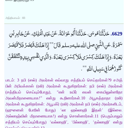
அத்தியாயம் : 83
حَدَّثَنَا مُوسَى، حَدَّثَنَا أَبُو عَوَانَةَ، عَنْ عَبْدِ الْمَلِكِ، عَنْ جَابِرِ بْنِ
6629.
سَمُرَةَ، عَنِ النَّبِيِّ صلى الله عليه وسلم قَالَ "" إِذَا هَلَكَ قَيْصَرُ فَلاَ قَيْصَرَ
بَعْدَهُ، وَإِذَا هَلَكَ كِسْرَى فَلاَ كِسْرَى بَعْدَهُ، وَالَّذِي نَفْسِي بِيَدِهِ لَتُنْفَقَنَّ
كُنُوزُهُمَا فِي سَبِيلِ اللَّهِ "".
பாடம்: 3 நபி (ஸல்) அவர்கள் எவ்வாறு சத்தியம் செய்தார்கள்?9 சஅத்
பின் அபீவக்காஸ் (ரலி) அவர்கள் கூறுகிறார்கள்: நபி (ஸல்) அவர்கள்
(சத்தியம் செய்யும்போது), “என் உயிர் எவன் கையிலுள்ளதோ
அவன்மீதாணையாக!” என்று கூறினார்கள்.10 அபூகத்தாதா (ரலி)
அவர்கள் கூறுகிறார்கள்: அபூபக்ர் (ரலி) அவர்கள் நபி (ஸல்) அவர்களிடம்,
(ஹுனைன் போரின் போது) ‘லா ஹல்லாஹி இதன்’ (இல்லை.
அல்லாஹ்வின் மீதாணையாக!) என்று சொன்னார்கள்.11 (பெரும்பாலும்
சத்தியம் செய்யும்போது) ‘வல்லாஹி’, ‘பில்லாஹி’, ‘தல்லாஹி’ என்று