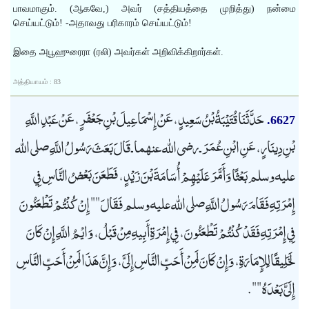
பாவமாகும். (ஆகவே,) அவர் (சத்தியத்தை முறித்து) நன்மை
செய்யட்டும்! -அதாவது பரிகாரம் செய்யட்டும்!
இதை அபூஹுரைரா (ரலி) அவர்கள் அறிவிக்கிறார்கள்.
அத்தியாயம் : 83
حَدَّثَنَا قُتَيْبَةُ بْنُ سَعِيدٍ، عَنْ إِسْمَاعِيلَ بْنِ جَعْفَرٍ، عَنْ عَبْدِ اللَّهِ
6627.
بْنِ دِينَارٍ، عَنِ ابْنِ عُمَرَ ـ رضى الله عنهما ـ قَالَ بَعَثَ رَسُولُ اللَّهِ صلى الله
عليه وسلم بَعْثًا وَأَمَّرَ عَلَيْهِمْ أُسَامَةَ بْنَ زَيْدٍ، فَطَعَنَ بَعْضُ النَّاسِ فِي
إِمْرَتِهِ فَقَامَ رَسُولُ اللَّهِ صلى الله عليه وسلم فَقَالَ "" إِنْ كُنْتُمْ تَطْعَنُونَ
فِي إِمْرَتِهِ فَقَدْ كُنْتُمْ تَطْعَنُونَ، فِي إِمْرَةِ أَبِيهِ مِنْ قَبْلُ، وَايْمُ اللَّهِ إِنْ كَانَ
لَخَلِيقًا لِلإِمَارَةِ، وَإِنْ كَانَ لَمِنْ أَحَبِّ النَّاسِ إِلَىَّ، وَإِنَّ هَذَا لَمِنْ أَحَبِّ النَّاسِ
إِلَىَّ بَعْدَهُ "".