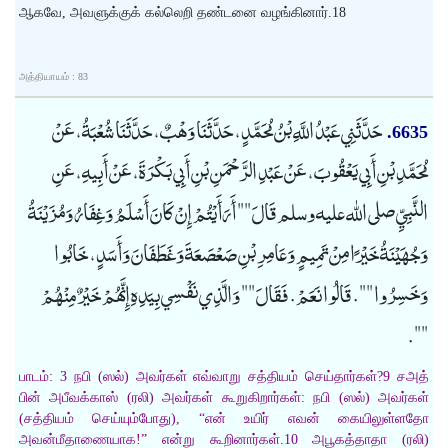
ஆகவே, அவளுக்குக் கல்லெறி தண்டனை வழங்கினார்.18
அத்தியாயம் : 83
حَدَّثَنِي عَبْدُ اللَّهِ بْنُ مُحَمَّدٍ، حَدَّثَنَا وَهْبٌ، حَدَّثَنَا شُعْبَةُ، عَنْ
6635.
مُحَمَّدِ بْنِ أَبِي يَعْقُوبَ، عَنْ عَبْدِ الرَّحْمَنِ بْنِ أَبِي بَكْرَةَ، عَنْ أَبِيهِ، عَنِ
النَّبِيِّ صلى الله عليه وسلم قَالَ "" أَرَأَيْتُمْ إِنْ كَانَ أَسْلَمُ وَغِفَارُ وَمُزَيْنَةُ
وَجُهَيْنَةُ خَيْرًا مِنْ تَمِيمٍ وَعَامِرِ بْنِ صَعْصَعَةَ وَغَطَفَانَ وَأَسَدٍ، خَابُوا
وَخَسِرُوا "". قَالُوا نَعَمْ. فَقَالَ "" وَالَّذِي نَفْسِي بِيَدِهِ إِنَّهُمْ خَيْرٌ مِنْهُمْ
"".
பாடம்: 3 நபி (ஸல்) அவர்கள் எவ்வாறு சத்தியம் செய்தார்கள்?9 சஅத்
பின் அபீவக்காஸ் (ரலி) அவர்கள் கூறுகிறார்கள்: நபி (ஸல்) அவர்கள்
(சத்தியம் செய்யும்போது), “என் உயிர் எவன் கையிலுள்ளதோ
அவன்மீதாணையாக!” என்று கூறினார்கள்.10 அபூகத்தாதா (ரலி)