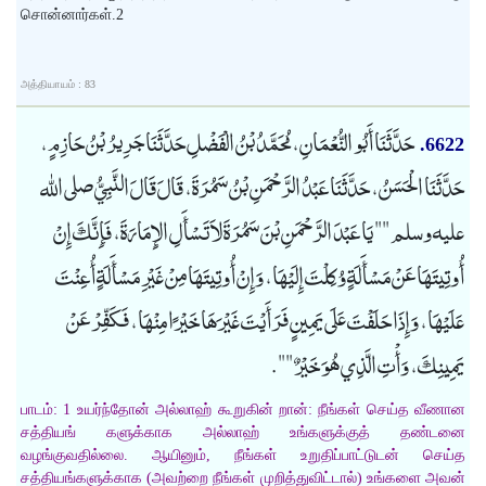
சொன்னார்கள்.2
அத்தியாயம் : 83
حَدَّثَنَا أَبُو النُّعْمَانِ، مُحَمَّدُ بْنُ الْفَضْلِ حَدَّثَنَا جَرِيرُ بْنُ حَازِمٍ،
6622.
حَدَّثَنَا الْحَسَنُ، حَدَّثَنَا عَبْدُ الرَّحْمَنِ بْنُ سَمُرَةَ، قَالَ قَالَ النَّبِيُّ صلى الله
عليه وسلم "" يَا عَبْدَ الرَّحْمَنِ بْنَ سَمُرَةَ لاَ تَسْأَلِ الإِمَارَةَ، فَإِنَّكَ إِنْ
أُوتِيتَهَا عَنْ مَسْأَلَةٍ وُكِلْتَ إِلَيْهَا، وَإِنْ أُوتِيتَهَا مِنْ غَيْرِ مَسْأَلَةٍ أُعِنْتَ
عَلَيْهَا، وَإِذَا حَلَفْتَ عَلَى يَمِينٍ فَرَأَيْتَ غَيْرَهَا خَيْرًا مِنْهَا، فَكَفِّرْ عَنْ
يَمِينِكَ، وَأْتِ الَّذِي هُوَ خَيْرٌ "".
பாடம்: 1 உயர்ந்தோன் அல்லாஹ் கூறுகின் றான்: நீங்கள் செய்த வீணான
சத்தியங் களுக்காக அல்லாஹ் உங்களுக்குத் தண்டனை
வழங்குவதில்லை. ஆயினும், நீங்கள் உறுதிப்பாட்டுடன் செய்த
சத்தியங்களுக்காக (அவற்றை நீங்கள் முறித்துவிட்டால்) உங்களை அவன்