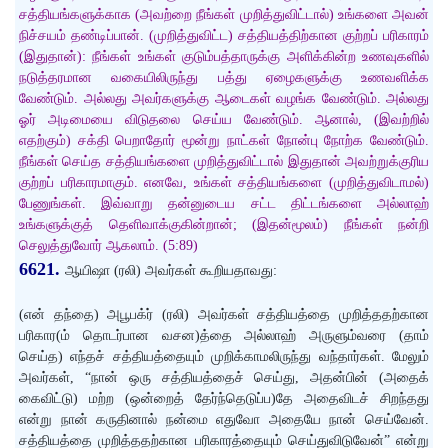
சத்தியங்களுக்காக (அவற்றை நீங்கள் முறித்துவிட்டால்) உங்களை அவன்
நிச்சயம் தண்டிப்பான். (முறித்துவிட்ட) சத்தியத்திற்கான குற்றப் பரிகாரம்
(இதுதான்): நீங்கள் உங்கள் குடும்பத்தாருக்கு அளிக்கின்ற உணவுகளில்
நடுத்தரமான வகையிலிருந்து பத்து ஏழைகளுக்கு உணவளிக்க
வேண்டும். அல்லது அவர்களுக்கு ஆடைகள் வழங்க வேண்டும். அல்லது
ஓர் அடிமையை விடுதலை செய்ய வேண்டும். ஆனால், (இவற்றில்
எதற்கும்) சக்தி பெறாதோர் மூன்று நாட்கள் நோன்பு நோற்க வேண்டும்.
நீங்கள் செய்த சத்தியங்களை முறித்துவிட்டால் இதுதான் அவற்றுக்குரிய
குற்றப் பரிகாரமாகும். எனவே, உங்கள் சத்தியங்களை (முறித்துவிடாமல்)
பேணுங்கள். இவ்வாறு தன்னுடைய சட்ட திட்டங்களை அல்லாஹ்
உங்களுக்குத் தெளிவாக்குகின்றான்; (இதன்மூலம்) நீங்கள் நன்றி
செலுத்துவோர் ஆகலாம். (5:89)
6621.
ஆயிஷா (ரலி) அவர்கள் கூறியதாவது:
(என் தந்தை) அபூபக்ர் (ரலி) அவர்கள் சத்தியத்தை முறித்ததற்கான
பரிகார(ம் தொடர்பான வசன)த்தை அல்லாஹ் அருளும்வரை (தாம்
செய்த) எந்தச் சத்தியத்தையும் முறிக்காமலிருந்து வந்தார்கள். மேலும்
அவர்கள், “நான் ஒரு சத்தியத்தைச் செய்து, அதன்பின் (அதைக்
கைவிட்டு) மற்ற (ஒன்றைத் தேர்ந்தெடுப்ப)தே அதைவிடச் சிறந்தது
என்று நான் கருதினால் நன்மை எதுவோ அதையே நான் செய்வேன்.
சத்தியத்தை முறித்ததற்கான பரிகாரத்தையும் செய்துவிடுவேன்” என்று