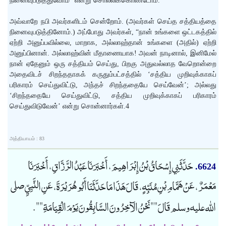
நினைவுபடுத்துவோம்” என்று சொல்லிக்கொண்டோம்.
அவ்வாறே நபி அவர்களிடம் சென்றோம். (அவர்கள் செய்த சத்தியத்தை
நினைவுபடுத்தினோம்.) அப்போது அவர்கள், “நான் உங்களை ஒட்டகத்தில்
ஏற்றி அனுப்பவில்லை, மாறாக, அல்லாஹ்தான் உங்களை (அதில்) ஏற்றி
அனுப்பினான். அல்லாஹ்வின் மீதாணையாக! அவன் நாடினால், இனிமேல்
நான் ஏதேனும் ஒரு சத்தியம் செய்து, பிறகு அதுவல்லாத வேறொன்றை
அதைவிடச் சிறந்ததாகக் கருதும்பட்சத்தில் ‘சத்திய முறிவுக்காகப்
பரிகாரம் செய்துவிட்டு, அந்தச் சிறந்ததையே செய்வேன்’; அல்லது
‘சிறந்ததையே செய்துவிட்டு, சத்திய முறிவுக்காகப் பரிகாரம்
செய்துவிடுவேன்’ என்று சொன்னார்கள்.4
அத்தியாயம் : 83
حَدَّثَنِي إِسْحَاقُ بْنُ إِبْرَاهِيمَ، أَخْبَرَنَا عَبْدُ الرَّزَّاقِ، أَخْبَرَنَا
6624.
مَعْمَرٌ، عَنْ هَمَّامِ بْنِ مُنَبِّهٍ، قَالَ هَذَا مَا حَدَّثَنَا أَبُو هُرَيْرَةَ، عَنِ النَّبِيِّ صلى
الله عليه وسلم قَالَ "" نَحْنُ الآخِرُونَ السَّابِقُونَ يَوْمَ الْقِيَامَةِ "".