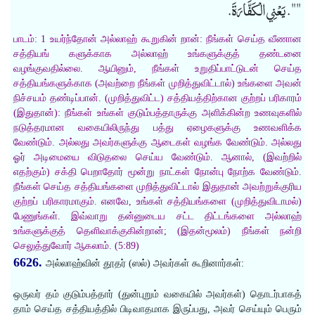
"". يَعْنِي الْكَفَّارَةَ.
பாடம்: 1 உயர்ந்தோன் அல்லாஹ் கூறுகின் றான்: நீங்கள் செய்த வீணான
சத்தியங் களுக்காக அல்லாஹ் உங்களுக்குத் தண்டனை
வழங்குவதில்லை. ஆயினும், நீங்கள் உறுதிப்பாட்டுடன் செய்த
சத்தியங்களுக்காக (அவற்றை நீங்கள் முறித்துவிட்டால்) உங்களை அவன்
நிச்சயம் தண்டிப்பான். (முறித்துவிட்ட) சத்தியத்திற்கான குற்றப் பரிகாரம்
(இதுதான்): நீங்கள் உங்கள் குடும்பத்தாருக்கு அளிக்கின்ற உணவுகளில்
நடுத்தரமான வகையிலிருந்து பத்து ஏழைகளுக்கு உணவளிக்க
வேண்டும். அல்லது அவர்களுக்கு ஆடைகள் வழங்க வேண்டும். அல்லது
ஓர் அடிமையை விடுதலை செய்ய வேண்டும். ஆனால், (இவற்றில்
எதற்கும்) சக்தி பெறாதோர் மூன்று நாட்கள் நோன்பு நோற்க வேண்டும்.
நீங்கள் செய்த சத்தியங்களை முறித்துவிட்டால் இதுதான் அவற்றுக்குரிய
குற்றப் பரிகாரமாகும். எனவே, உங்கள் சத்தியங்களை (முறித்துவிடாமல்)
பேணுங்கள். இவ்வாறு தன்னுடைய சட்ட திட்டங்களை அல்லாஹ்
உங்களுக்குத் தெளிவாக்குகின்றான்; (இதன்மூலம்) நீங்கள் நன்றி
செலுத்துவோர் ஆகலாம். (5:89)
6626.
அல்லாஹ்வின் தூதர் (ஸல்) அவர்கள் கூறினார்கள்:
ஒருவர் தம் குடும்பத்தார் (துன்புறும் வகையில் அவர்கள்) தொடர்பாகத்
தாம் செய்த சத்தியத்தில் பிடிவாதமாக இருப்பது, அவர் செய்யும் பெரும்