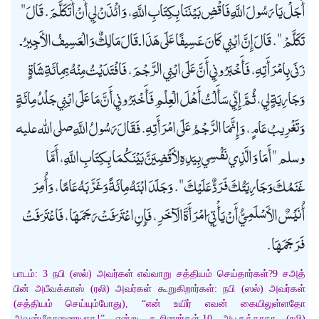
أَجَلْ يَا رَسُولَ اللَّهِ فَاقْضِ بَيْنَنَا بِكِتَابِ اللَّهِ، وَائْذَنْ لِي أَنْ أَتَكَلَّمَ. قَالَ "
تَكَلَّمْ ". قَالَ إِنَّ ابْنِي كَانَ عَسِيفًا عَلَى هَذَا ـ قَالَ مَالِكٌ وَالْعَسِيفُ الأَجِيرُ ـ
زَنَى بِامْرَأَتِهِ، فَأَخْبَرُونِي أَنَّ عَلَى ابْنِي الرَّجْمَ، فَافْتَدَيْتُ مِنْهُ بِمِائَةِ شَاةٍ
وَجَارِيَةٍ لِي، ثُمَّ إِنِّي سَأَلْتُ أَهْلَ الْعِلْمِ فَأَخْبَرُونِي أَنَّ مَا عَلَى ابْنِي جَلْدُ مِائَةٍ
وَتَغْرِيبُ عَامٍ، وَإِنَّمَا الرَّجْمُ عَلَى امْرَأَتِهِ. فَقَالَ رَسُولُ اللَّهِ صلى الله عليه
وسلم " أَمَا وَالَّذِي نَفْسِي بِيَدِهِ لأَقْضِيَنَّ بَيْنَكُمَا بِكِتَابِ اللَّهِ، أَمَّا
غَنَمُكَ وَجَارِيَتُكَ فَرَدٌّ عَلَيْكَ ". وَجَلَدَ ابْنَهُ مِائَةً وَغَرَّبَهُ عَامًا، وَأُمِرَ
أُنَيْسٌ الأَسْلَمِيُّ أَنْ يَأْتِيَ امْرَأَةَ الآخَرِ، فَإِنِ اعْتَرَفَتْ رَجَمَهَا، فَاعْتَرَفَتْ
فَرَجَمَهَا.
பாடம்: 3 நபி (ஸல்) அவர்கள் எவ்வாறு சத்தியம் செய்தார்கள்?9 சஅத்
பின் அபீவக்காஸ் (ரலி) அவர்கள் கூறுகிறார்கள்: நபி (ஸல்) அவர்கள்
(சத்தியம் செய்யும்போது), “என் உயிர் எவன் கையிலுள்ளதோ
அவன்மீதாணையாக!” என்று கூறினார்கள்.10 அபூகத்தாதா (ரலி)