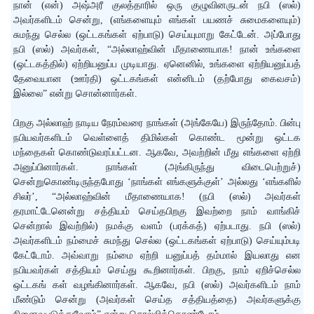
நான் (என்) அஷ்அரீ குலத்தாரில் ஒரு குழுவினருடன் நபி (ஸல்)
அவர்களிடம் சென்று, (எங்களையும் எங்கள் பயணச் சுமைகளையும்)
சுமந்து செல்ல (ஒட்டகங்கள் ஏற்பாடு) செய்யுமாறு கேட்டேன். அப்போது
நபி (ஸல்) அவர்கள், “அல்லாஹ்வின் மீதாணையாக! நான் உங்களை
(ஒட்டகத்தில்) ஏற்றியனுப்ப முடியாது. ஏனெனில், உங்களை ஏற்றியனுப்பத்
தேவையான (ஊர்தி) ஒட்டகங்கள் என்னிடம் (தற்போது கைவசம்)
இல்லை” என்று சொன்னார்கள்.
பிறகு அல்லாஹ் நாடிய நேரம்வரை நாங்கள் (அங்கேயே) இருந்தோம். பின்பு
நபியவர்களிடம் வெள்ளைத் திமில்கள் கொண்ட மூன்று ஒட்டக
மந்தைகள் கொண்டுவரப்பட்டன. ஆகவே, அவற்றின் மீது எங்களை ஏற்றி
அனுப்பினார்கள். நாங்கள் (அங்கிருந்து விடைபெற்றுச்)
சென்றுகொண்டிருந்தபோது ‘நாங்கள் எங்களுக்குள்’ அல்லது ‘எங்களில்
சிலர்’, “அல்லாஹ்வின் மீதாணையாக! (நபி (ஸல்) அவர்கள்
தரமாட்டேனென்று சத்தியம் செய்தபிறகு இவற்றை நாம் வாங்கிச்
சென்றால் இவற்றில்) நமக்கு வளம் (பரக்கத்) ஏற்படாது. நபி (ஸல்)
அவர்களிடம் நம்மைச் சுமந்து செல்ல (ஒட்டகங்கள் ஏற்பாடு) செய்யும்படி
கேட்டோம். அவ்வாறு நம்மை ஏற்றி யனுப்பத் தம்மால் இயலாது என
நபியவர்கள் சத்தியம் செய்து கூறினார்கள். பிறகு, நாம் ஏறிச்செல்ல
ஒட்டகங் கள் வழங்கினார்கள். ஆகவே, நபி (ஸல்) அவர்களிடம் நாம்
மீண்டும் சென்று (அவர்கள் செய்த சத்தியத்தை) அவர்களுக்கு