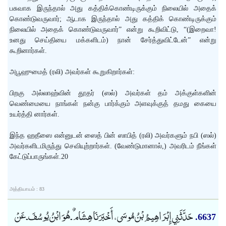
பசுவாக இருந்தால் அது கத்திக்கொண்டிருக்கும் நிலையில் அதைக்
கொண்டுவருவார்; ஆடாக இருந்தால் அது கத்திக் கொண்டிருக்கும்
நிலையில் அதைக் கொண்டுவருவார்” என்று கூறிவிட்டு, “(இறைவா!
உனது செய்தியை மக்களிடம்) நான் சேர்த்துவிட்டேன்” என்று
கூறினார்கள்.
அபூஹுமைத் (ரலி) அவர்கள் கூறுகிறார்கள்:
பிறகு அல்லாஹ்வின் தூதர் (ஸல்) அவர்கள் தம் அக்குள்களின்
வெண்மையை நாங்கள் நன்கு பார்க்கும் அளவுக்குத் தமது கையை
உயர்த்தி னார்கள்.
இந்த ஹதீஸை என்னுடன் ஸைத் பின் ஸாபித் (ரலி) அவர்களும் நபி (ஸல்)
அவர்களிடமிருந்து செவியுற்றார்கள். (வேண்டுமானால்,) அவரிடம் நீங்கள்
கேட்டுப்பாருங்கள்.20
அத்தியாயம் : 83
حَدَّثَنِي إِبْرَاهِيمُ بْنُ مُوسَى، أَخْبَرَنَا هِشَام ٌ ـ هُوَ ابْنُ يُوسُفَ ـ عَنْ
6637.