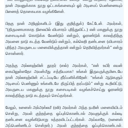
நான் அவனுக்காக நூறு ஒட்டகங்களையும் ஓர் அடிமைப் பெண்ணையும்
பிணைத் தொகையாக வழங்கினேன்.
பிறகு நான் அறிஞர்களிடம் (இது குறித்துக்) கேட்டேன். அவர்கள்,
“(திருமணமாகாத நிலையில் விபசாரம் புரிந்துவிட்ட) என் மகனுக்கு நூறு
கசையடிகள் கொடுக்க வேண்டும் என்றும், ஓராண்டுக் காலத்திற்கு
அவனை நாடு கடத்த வேண்டும் என்றும், கல்லெறி தண்டனை (விபசாரம்
புரிந்த) அவருடைய மனைவிக்குத்தான் என்றும் தெரிவித்தார்கள்” என்று
சொன்னார்.
அதற்கு அல்லாஹ்வின் தூதர் (ஸல்) அவர்கள், “என் உயிர் எவன்
கையிலுள்ளதோ அவன்மீது சத்தியமாக! உங்கள் இருவருக்குமிடையே
நான் அல்லாஹ்வின் சட்டப்படியே தீர்ப்பளிக்கிறேன்: “உங்கள் ஆடுகளும்
அடிமைப் பெண்ணும் உங்களிடமே திருப்பித் தரப்படும்” என்று கூறிவிட்டு,
அவருடைய மகனுக்கு நூறு கசையடிகள் வழங்கச்செய்து ஓராண்டு
காலத்திற்கு நாடு கடத்தவும் செய்தார்கள்.
மேலும், உனைஸ் அல்அஸ்லமீ (ரலி) அவர்கள் அந்த நபரின் மனைவியிடம்
சென்று, அவள் குற்றத்தை ஒப்புக்கொண்டால் அவளுக்குக் கல்லடி
தண்டனை வழங்கிடுமாறு உத்தரவிடப்பட்டார்கள். அவ்வாறே, (உனைஸ்
அப்பெண்ணிடம் சென்றார்.) அவள் குற்றத்தை ஒப்புக்கொண்டாள்.