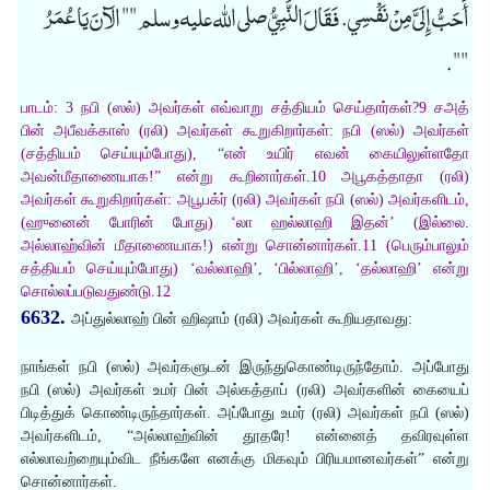
أَحَبُّ إِلَىَّ مِنْ نَفْسِي. فَقَالَ النَّبِيُّ صلى الله عليه وسلم "" الآنَ يَا عُمَرُ
"".
பாடம்: 3 நபி (ஸல்) அவர்கள் எவ்வாறு சத்தியம் செய்தார்கள்?9 சஅத்
பின் அபீவக்காஸ் (ரலி) அவர்கள் கூறுகிறார்கள்: நபி (ஸல்) அவர்கள்
(சத்தியம் செய்யும்போது), “என் உயிர் எவன் கையிலுள்ளதோ
அவன்மீதாணையாக!” என்று கூறினார்கள்.10 அபூகத்தாதா (ரலி)
அவர்கள் கூறுகிறார்கள்: அபூபக்ர் (ரலி) அவர்கள் நபி (ஸல்) அவர்களிடம்,
(ஹுனைன் போரின் போது) ‘லா ஹல்லாஹி இதன்’ (இல்லை.
அல்லாஹ்வின் மீதாணையாக!) என்று சொன்னார்கள்.11 (பெரும்பாலும்
சத்தியம் செய்யும்போது) ‘வல்லாஹி’, ‘பில்லாஹி’, ‘தல்லாஹி’ என்று
சொல்லப்படுவதுண்டு.12
6632.
அப்துல்லாஹ் பின் ஹிஷாம் (ரலி) அவர்கள் கூறியதாவது:
நாங்கள் நபி (ஸல்) அவர்களுடன் இருந்துகொண்டிருந்தோம். அப்போது
நபி (ஸல்) அவர்கள் உமர் பின் அல்கத்தாப் (ரலி) அவர்களின் கையைப்
பிடித்துக் கொண்டிருந்தார்கள். அப்போது உமர் (ரலி) அவர்கள் நபி (ஸல்)
அவர்களிடம், “அல்லாஹ்வின் தூதரே! என்னைத் தவிரவுள்ள
எல்லாவற்றையும்விட நீங்களே எனக்கு மிகவும் பிரியமானவர்கள்” என்று
சொன்னார்கள்.