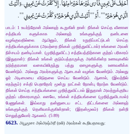
أَحْلِفُ عَلَى يَمِينٍ فَأَرَى غَيْرَهَا خَيْرًا مِنْهَا، إِلاَّ كَفَّرْتُ عَنْ يَمِينِي، وَأَتَيْتُ
الَّذِي هُوَ خَيْرٌ "". أَوْ "" أَتَيْتُ الَّذِي هُوَ خَيْرٌ وَكَفَّرْتُ عَنْ يَمِينِي "".
பாடம்: 1 உயர்ந்தோன் அல்லாஹ் கூறுகின் றான்: நீங்கள் செய்த வீணான
சத்தியங் களுக்காக அல்லாஹ் உங்களுக்குத் தண்டனை
வழங்குவதில்லை. ஆயினும், நீங்கள் உறுதிப்பாட்டுடன் செய்த
சத்தியங்களுக்காக (அவற்றை நீங்கள் முறித்துவிட்டால்) உங்களை அவன்
நிச்சயம் தண்டிப்பான். (முறித்துவிட்ட) சத்தியத்திற்கான குற்றப் பரிகாரம்
(இதுதான்): நீங்கள் உங்கள் குடும்பத்தாருக்கு அளிக்கின்ற உணவுகளில்
நடுத்தரமான வகையிலிருந்து பத்து ஏழைகளுக்கு உணவளிக்க
வேண்டும். அல்லது அவர்களுக்கு ஆடைகள் வழங்க வேண்டும். அல்லது
ஓர் அடிமையை விடுதலை செய்ய வேண்டும். ஆனால், (இவற்றில்
எதற்கும்) சக்தி பெறாதோர் மூன்று நாட்கள் நோன்பு நோற்க வேண்டும்.
நீங்கள் செய்த சத்தியங்களை முறித்துவிட்டால் இதுதான் அவற்றுக்குரிய
குற்றப் பரிகாரமாகும். எனவே, உங்கள் சத்தியங்களை (முறித்துவிடாமல்)
பேணுங்கள். இவ்வாறு தன்னுடைய சட்ட திட்டங்களை அல்லாஹ்
உங்களுக்குத் தெளிவாக்குகின்றான்; (இதன்மூலம்) நீங்கள் நன்றி
செலுத்துவோர் ஆகலாம். (5:89)
6623.
அபூமூசா அல்அஷ்அரீ (ரலி) அவர்கள் கூறியதாவது: