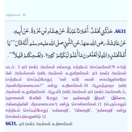
அத்தியாயம் : 83
حَدَّثَنِي مُحَمَّدٌ، أَخْبَرَنَا عَبْدَةُ، عَنْ هِشَامِ بْنِ عُرْوَةَ، عَنْ أَبِيهِ،
6631.
عَنْ عَائِشَةَ ـ رضى الله عنها ـ عَنِ النَّبِيِّ صلى الله عليه وسلم أَنَّهُ قَالَ "" يَا
أُمَّةَ مُحَمَّدٍ وَاللَّهِ لَوْ تَعْلَمُونَ مَا أَعْلَمُ لَبَكَيْتُمْ كَثِيرًا، وَلَضَحِكْتُمْ قَلِيلاً "".
பாடம்: 3 நபி (ஸல்) அவர்கள் எவ்வாறு சத்தியம் செய்தார்கள்?9 சஅத்
பின் அபீவக்காஸ் (ரலி) அவர்கள் கூறுகிறார்கள்: நபி (ஸல்) அவர்கள்
(சத்தியம் செய்யும்போது), “என் உயிர் எவன் கையிலுள்ளதோ
அவன்மீதாணையாக!” என்று கூறினார்கள்.10 அபூகத்தாதா (ரலி)
அவர்கள் கூறுகிறார்கள்: அபூபக்ர் (ரலி) அவர்கள் நபி (ஸல்) அவர்களிடம்,
(ஹுனைன் போரின் போது) ‘லா ஹல்லாஹி இதன்’ (இல்லை.
அல்லாஹ்வின் மீதாணையாக!) என்று சொன்னார்கள்.11 (பெரும்பாலும்
சத்தியம் செய்யும்போது) ‘வல்லாஹி’, ‘பில்லாஹி’, ‘தல்லாஹி’ என்று
சொல்லப்படுவதுண்டு.12
6631.
நபி (ஸல்) அவர்கள் கூறினார்கள்: