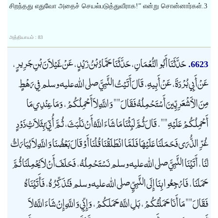
சிறந்தது எதுவோ அதைச் செயல்படுத்துவீராக!” என்று சொன்னார்கள்.3
அத்தியாயம் : 83
حَدَّثَنَا أَبُو النُّعْمَانِ، حَدَّثَنَا حَمَّادُ بْنُ زَيْدٍ، عَنْ غَيْلاَنَ بْنِ جَرِيرٍ،
6623.
عَنْ أَبِي بُرْدَةَ، عَنْ أَبِيهِ، قَالَ أَتَيْتُ النَّبِيَّ صلى الله عليه وسلم فِي رَهْطٍ
مِنَ الأَشْعَرِيِّينَ أَسْتَحْمِلُهُ فَقَالَ "" وَاللَّهِ لاَ أَحْمِلُكُمْ، وَمَا عِنْدِي مَا
أَحْمِلُكُمْ عَلَيْهِ "". قَالَ ثُمَّ لَبِثْنَا مَا شَاءَ اللَّهُ أَنْ نَلْبَثَ، ثُمَّ أُتِيَ بِثَلاَثِ ذَوْدٍ
غُرِّ الذُّرَى فَحَمَلَنَا عَلَيْهَا فَلَمَّا انْطَلَقْنَا قُلْنَا أَوْ قَالَ بَعْضُنَا وَاللَّهِ لاَ يُبَارَكُ
لَنَا، أَتَيْنَا النَّبِيَّ صلى الله عليه وسلم نَسْتَحْمِلُهُ، فَحَلَفَ أَنْ لاَ يَحْمِلَنَا ثُمَّ
حَمَلَنَا، فَارْجِعُوا بِنَا إِلَى النَّبِيِّ صلى الله عليه وسلم فَنُذَكِّرُهُ، فَأَتَيْنَاهُ
فَقَالَ "" مَا أَنَا حَمَلْتُكُمْ، بَلِ اللَّهُ حَمَلَكُمْ، وَإِنِّي وَاللَّهِ إِنْ شَاءَ اللَّهُ لاَ