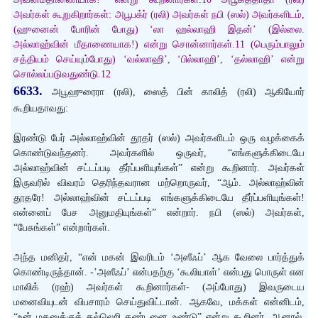
அவர்கள் கூறுகிறார்கள்: அபூபக்ர் (ரலி) அவர்கள் நபி (ஸல்) அவர்களிடம்,
(ஹுனைன் போரின் போது) ‘லா ஹல்லாஹி இதன்’ (இல்லை.
அல்லாஹ்வின் மீதாணையாக!) என்று சொன்னார்கள்.11 (பெரும்பாலும்
சத்தியம் செய்யும்போது) ‘வல்லாஹி’, ‘பில்லாஹி’, ‘தல்லாஹி’ என்று
சொல்லப்படுவதுண்டு.12
6633.
அபூஹுரைரா (ரலி), ஸைத் பின் காலித் (ரலி) ஆகியோர்
கூறியதாவது:
இரண்டு பேர் அல்லாஹ்வின் தூதர் (ஸல்) அவர்களிடம் ஒரு வழக்கைக்
கொண்டுவந்தனர். அவர்களில் ஒருவர், “எங்களுக்கிடையே
அல்லாஹ்வின் சட்டப்படி தீர்ப்பளியுங்கள்” என்று கூறினார். அவர்கள்
இருவரில் விவரம் தெரிந்தவரான மற்றொருவர், “ஆம். அல்லாஹ்வின்
தூதரே! அல்லாஹ்வின் சட்டப்படி எங்களுக்கிடையே தீர்ப்பளியுங்கள்!
என்னைப் பேச அனுமதியுங்கள்” என்றார். நபி (ஸல்) அவர்கள்,
“பேசுங்கள்” என்றார்கள்.
அந்த மனிதர், “என் மகன் இவரிடம் ‘அஸீஃப்’ ஆக வேலை பார்த்துக்
கொண்டிருந்தான். -’அஸீஃப்’ என்பதற்கு ‘கூலியாள்’ என்பது பொருள் என
மாலிக் (ரஹ்) அவர்கள் கூறினார்கள்- (அப்போது) இவருடைய
மனைவியுடன் விபசாரம் செய்துவிட்டான். ஆகவே, மக்கள் என்னிடம்,
“உன் மகனுக்குக் கல்லெறி தண்டனை உண்டு” என்று கூறினர். ஆனால்,