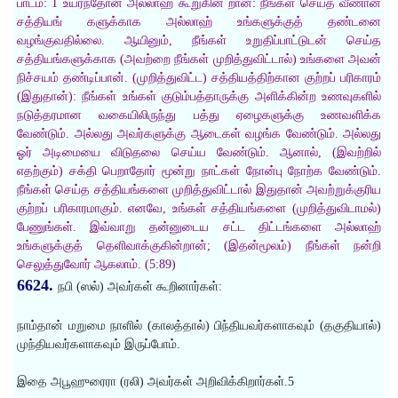
பாடம்: 1 உயர்ந்தோன் அல்லாஹ் கூறுகின் றான்: நீங்கள் செய்த வீணான
சத்தியங் களுக்காக அல்லாஹ் உங்களுக்குத் தண்டனை
வழங்குவதில்லை. ஆயினும், நீங்கள் உறுதிப்பாட்டுடன் செய்த
சத்தியங்களுக்காக (அவற்றை நீங்கள் முறித்துவிட்டால்) உங்களை அவன்
நிச்சயம் தண்டிப்பான். (முறித்துவிட்ட) சத்தியத்திற்கான குற்றப் பரிகாரம்
(இதுதான்): நீங்கள் உங்கள் குடும்பத்தாருக்கு அளிக்கின்ற உணவுகளில்
நடுத்தரமான வகையிலிருந்து பத்து ஏழைகளுக்கு உணவளிக்க
வேண்டும். அல்லது அவர்களுக்கு ஆடைகள் வழங்க வேண்டும். அல்லது
ஓர் அடிமையை விடுதலை செய்ய வேண்டும். ஆனால், (இவற்றில்
எதற்கும்) சக்தி பெறாதோர் மூன்று நாட்கள் நோன்பு நோற்க வேண்டும்.
நீங்கள் செய்த சத்தியங்களை முறித்துவிட்டால் இதுதான் அவற்றுக்குரிய
குற்றப் பரிகாரமாகும். எனவே, உங்கள் சத்தியங்களை (முறித்துவிடாமல்)
பேணுங்கள். இவ்வாறு தன்னுடைய சட்ட திட்டங்களை அல்லாஹ்
உங்களுக்குத் தெளிவாக்குகின்றான்; (இதன்மூலம்) நீங்கள் நன்றி
செலுத்துவோர் ஆகலாம். (5:89)
6624.
நபி (ஸல்) அவர்கள் கூறினார்கள்:
நாம்தான் மறுமை நாளில் (காலத்தால்) பிந்தியவர்களாகவும் (தகுதியால்)
முந்தியவர்களாகவும் இருப்போம்.
இதை அபூஹுரைரா (ரலி) அவர்கள் அறிவிக்கிறார்கள்.5