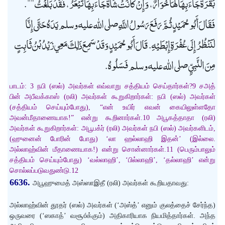
بَقَرَةً جَاءَ بِهَا لَهَا خُوَارٌ، وَإِنْ كَانَتْ شَاةً جَاءَ بِهَا تَيْعَرُ، فَقَدْ بَلَّغْتُ "".
فَقَالَ أَبُو حُمَيْدٍ ثُمَّ رَفَعَ رَسُولُ اللَّهِ صلى الله عليه وسلم يَدَهُ حَتَّى إِنَّا
لَنَنْظُرُ إِلَى عُفْرَةِ إِبْطَيْهِ. قَالَ أَبُو حُمَيْدٍ وَقَدْ سَمِعَ ذَلِكَ مَعِي زَيْدُ بْنُ ثَابِتٍ
مِنَ النَّبِيِّ صلى الله عليه وسلم فَسَلُوهُ.
பாடம்: 3 நபி (ஸல்) அவர்கள் எவ்வாறு சத்தியம் செய்தார்கள்?9 சஅத்
பின் அபீவக்காஸ் (ரலி) அவர்கள் கூறுகிறார்கள்: நபி (ஸல்) அவர்கள்
(சத்தியம் செய்யும்போது), “என் உயிர் எவன் கையிலுள்ளதோ
அவன்மீதாணையாக!” என்று கூறினார்கள்.10 அபூகத்தாதா (ரலி)
அவர்கள் கூறுகிறார்கள்: அபூபக்ர் (ரலி) அவர்கள் நபி (ஸல்) அவர்களிடம்,
(ஹுனைன் போரின் போது) ‘லா ஹல்லாஹி இதன்’ (இல்லை.
அல்லாஹ்வின் மீதாணையாக!) என்று சொன்னார்கள்.11 (பெரும்பாலும்
சத்தியம் செய்யும்போது) ‘வல்லாஹி’, ‘பில்லாஹி’, ‘தல்லாஹி’ என்று
சொல்லப்படுவதுண்டு.12
6636.
அபூஹுமைத் அஸ்ஸாஇதீ (ரலி) அவர்கள் கூறியதாவது:
அல்லாஹ்வின் தூதர் (ஸல்) அவர்கள் (‘அஸ்த்’ எனும் குலத்தைச் சேர்ந்த)
ஒருவரை (‘ஸகாத்’ வசூóக்கும்) அதிகாரியாக நியமித்தார்கள். அந்த