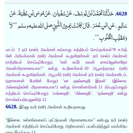
حَدَّثَنَا مُحَمَّدُ بْنُ يُوسُفَ، عَنْ سُفْيَانَ، عَنْ مُوسَى بْنِ عُقْبَةَ، عَنْ
6628.
سَالِمٍ، عَنِ ابْنِ عُمَرَ، قَالَ كَانَتْ يَمِينُ النَّبِيِّ صلى الله عليه وسلم "" لاَ
وَمُقَلِّبِ الْقُلُوبِ "".
பாடம்: 3 நபி (ஸல்) அவர்கள் எவ்வாறு சத்தியம் செய்தார்கள்?9 சஅத்
பின் அபீவக்காஸ் (ரலி) அவர்கள் கூறுகிறார்கள்: நபி (ஸல்) அவர்கள்
(சத்தியம் செய்யும்போது), “என் உயிர் எவன் கையிலுள்ளதோ
அவன்மீதாணையாக!” என்று கூறினார்கள்.10 அபூகத்தாதா (ரலி)
அவர்கள் கூறுகிறார்கள்: அபூபக்ர் (ரலி) அவர்கள் நபி (ஸல்) அவர்களிடம்,
(ஹுனைன் போரின் போது) ‘லா ஹல்லாஹி இதன்’ (இல்லை.
அல்லாஹ்வின் மீதாணையாக!) என்று சொன்னார்கள்.11 (பெரும்பாலும்
சத்தியம் செய்யும்போது) ‘வல்லாஹி’, ‘பில்லாஹி’, ‘தல்லாஹி’ என்று
சொல்லப்படுவதுண்டு.12
6628.
இப்னு உமர் (ரலி) அவர்கள் கூறியதாவது:
“இல்லை. உள்ளங்களைப் புரட்டுபவன் மீதாணையாக” என்பது நபி (ஸல்)
அவர்கள் சத்தி(யம் செய்யும்போது அதிகமாகப் பயன்படுத்தும் வாக்கி)ய
மாக இருந்தது.13