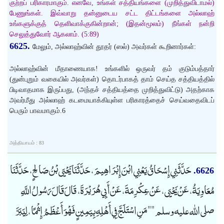
குற்றப் பரிகாரமாகும். எனவே, உங்கள் சத்தியங்களை (முறித்துவிடாமல்)
பேணுங்கள். இவ்வாறு தன்னுடைய சட்ட திட்டங்களை அல்லாஹ்
உங்களுக்குத் தெளிவாக்குகின்றான்; (இதன்மூலம்) நீங்கள் நன்றி
செலுத்துவோர் ஆகலாம். (5:89)
6625.
மேலும், அல்லாஹ்வின் தூதர் (ஸல்) அவர்கள் கூறினார்கள்:
அல்லாஹ்வின் மீதாணையாக! உங்களில் ஒருவர் தம் குடும்பத்தார்
(துன்புறும் வகையில் அவர்கள்) தொடர்பாகத் தாம் செய்த சத்தியத்தில்
பிடிவாதமாக இருப்பது, (அந்தச் சத்தியத்தை முறித்துவிட்டு) அதற்காக
அவர்மீது அல்லாஹ் கடமையாக்கியுள்ள பரிகாரத்தைச் செய்வதைவிடப்
பெரும் பாவமாகும்.6
அத்தியாயம் : 83
حَدَّثَنِي إِسْحَاقُ يَعْنِي ابْنَ إِبْرَاهِيمَ، حَدَّثَنَا يَحْيَى بْنُ صَالِحٍ، حَدَّثَنَا
6626.
مُعَاوِيَةُ، عَنْ يَحْيَى، عَنْ عِكْرِمَةَ، عَنْ أَبِي هُرَيْرَةَ، قَالَ قَالَ رَسُولُ اللَّهِ
صلى الله عليه وسلم "" مَنِ اسْتَلَجَّ فِي أَهْلِهِ بِيَمِينٍ فَهْوَ أَعْظَمُ إِثْمًا، لِيَبَرَّ