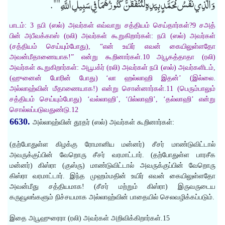
وَالَّذِي نَفْسُ مُحَمَّدٍ بِيَدِهِ لَتُنْفَقَنَّ كُنُوزُهُمَا فِي سَبِيلِ اللَّهِ "".
பாடம்: 3 நபி (ஸல்) அவர்கள் எவ்வாறு சத்தியம் செய்தார்கள்?9 சஅத்
பின் அபீவக்காஸ் (ரலி) அவர்கள் கூறுகிறார்கள்: நபி (ஸல்) அவர்கள்
(சத்தியம் செய்யும்போது), “என் உயிர் எவன் கையிலுள்ளதோ
அவன்மீதாணையாக!” என்று கூறினார்கள்.10 அபூகத்தாதா (ரலி)
அவர்கள் கூறுகிறார்கள்: அபூபக்ர் (ரலி) அவர்கள் நபி (ஸல்) அவர்களிடம்,
(ஹுனைன் போரின் போது) ‘லா ஹல்லாஹி இதன்’ (இல்லை.
அல்லாஹ்வின் மீதாணையாக!) என்று சொன்னார்கள்.11 (பெரும்பாலும்
சத்தியம் செய்யும்போது) ‘வல்லாஹி’, ‘பில்லாஹி’, ‘தல்லாஹி’ என்று
சொல்லப்படுவதுண்டு.12
6630.
அல்லாஹ்வின் தூதர் (ஸல்) அவர்கள் கூறினார்கள்:
(தற்போதுள்ள கிழக்கு ரோமானிய மன்னர்) சீசர் மாண்டுவிட்டால்
அவருக்குப்பின் வேறொரு சீசர் வரமாட்டார். (தற்போதுள்ள பாரசீக
மன்னர்) கிஸ்ரா (குஸ்ரு) மாண்டுவிட்டால் அவருக்குப்பின் வேறொரு
கிஸ்ரா வரமாட்டார். இந்த முஹம்மதின் உயிர் எவன் கையிலுள்ளதோ
அவன்மீது சத்தியமாக! (சீசர் மற்றும் கிஸ்ரா) இருவருடைய
கருவூலங்களும் நிச்சயமாக அல்லாஹ்வின் பாதையில் செலவழிக்கப்படும்.
இதை அபூஹுரைரா (ரலி) அவர்கள் அறிவிக்கிறார்கள்.15