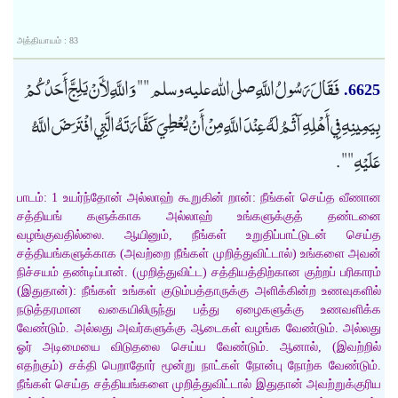
அத்தியாயம் : 83
فَقَالَ رَسُولُ اللَّهِ صلى الله عليه وسلم "" وَاللَّهِ لأَنْ يَلِجَّ أَحَدُكُمْ
6625.
بِيَمِينِهِ فِي أَهْلِهِ آثَمُ لَهُ عِنْدَ اللَّهِ مِنْ أَنْ يُعْطِيَ كَفَّارَتَهُ الَّتِي افْتَرَضَ اللَّهُ
عَلَيْهِ "".
பாடம்: 1 உயர்ந்தோன் அல்லாஹ் கூறுகின் றான்: நீங்கள் செய்த வீணான
சத்தியங் களுக்காக அல்லாஹ் உங்களுக்குத் தண்டனை
வழங்குவதில்லை. ஆயினும், நீங்கள் உறுதிப்பாட்டுடன் செய்த
சத்தியங்களுக்காக (அவற்றை நீங்கள் முறித்துவிட்டால்) உங்களை அவன்
நிச்சயம் தண்டிப்பான். (முறித்துவிட்ட) சத்தியத்திற்கான குற்றப் பரிகாரம்
(இதுதான்): நீங்கள் உங்கள் குடும்பத்தாருக்கு அளிக்கின்ற உணவுகளில்
நடுத்தரமான வகையிலிருந்து பத்து ஏழைகளுக்கு உணவளிக்க
வேண்டும். அல்லது அவர்களுக்கு ஆடைகள் வழங்க வேண்டும். அல்லது
ஓர் அடிமையை விடுதலை செய்ய வேண்டும். ஆனால், (இவற்றில்
எதற்கும்) சக்தி பெறாதோர் மூன்று நாட்கள் நோன்பு நோற்க வேண்டும்.
நீங்கள் செய்த சத்தியங்களை முறித்துவிட்டால் இதுதான் அவற்றுக்குரிய