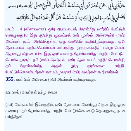
حَدَّثَنِي أَبِي، عَنْ عُمَرَ بْنِ أَبِي سَلَمَةَ، أَنَّهُ رَأَى النَّبِيَّ صلى الله عليه وسلم
يُصَلِّي فِي ثَوْبٍ وَاحِدٍ فِي بَيْتِ أُمِّ سَلَمَةَ، قَدْ أَلْقَى طَرَفَيْهِ عَلَى عَاتِقَيْهِ.
பாடம் : 4 (விசாலமான) ஒரே ஆடையைத் தோள்மீது மாற்றிப் போட்டுத்
தொழுவது10 இது குறித்து முஹம்மத் பின் முஸ்-ம் அஸ்ஸுஹ்ரீ (ரஹ்)
அவர்கள் தாம் அறிவித்துள்ள ஒரு ஹதீஸில் கூறியிருப்பதாவது: ஒரே
ஆடையைச் சுற்றிக்கொள்பவர் என்பதற்கு ‘முத்தவஷ்ஷித்’ என்று பெயர்.
அதாவது கீழாடையின் இரு ஓரங்களைத் தோள்கள்மீது மாற்றிப் போட்டுக்
கொள்வதாகும். நபி (ஸல்) அவர்கள், ஒரே ஆடையைச் சுற்றிக்கொண்டு,
தம் தோள்கள்மீது அதன் இரு ஓரங்களை மாற்றிப்
போட்டுக்கொண்டார்கள் என உம்முஹானீ (ரலி) அவர்கள் கூறினார்கள்.
355.
உமர் பின் அபீசலமா (ரலி) அவர்கள் கூறியதாவது:
நபி (ஸல்) அவர்கள் உம்மு சலமா
(ரலி) அவர்களின் இல்லத்தில், ஒரே ஆடையை அணிந்து அதன் இரு ஓரங்
களையும் தம் தோள்கள்மீது மாற்றிப் போட்டுக்கொண்டு தொழுததை நான்
பார்த்தேன்.