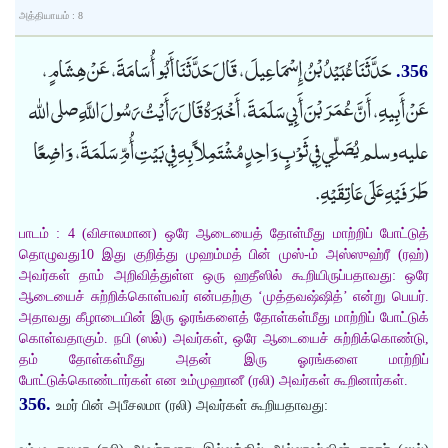
அத்தியாயம் : 8
حَدَّثَنَا عُبَيْدُ بْنُ إِسْمَاعِيلَ، قَالَ حَدَّثَنَا أَبُو أُسَامَةَ، عَنْ هِشَامٍ،
356.
عَنْ أَبِيهِ، أَنَّ عُمَرَ بْنَ أَبِي سَلَمَةَ، أَخْبَرَهُ قَالَ رَأَيْتُ رَسُولَ اللَّهِ صلى الله
عليه وسلم يُصَلِّي فِي ثَوْبٍ وَاحِدٍ مُشْتَمِلاً بِهِ فِي بَيْتِ أُمِّ سَلَمَةَ، وَاضِعًا
طَرَفَيْهِ عَلَى عَاتِقَيْهِ.
பாடம் : 4 (விசாலமான) ஒரே ஆடையைத் தோள்மீது மாற்றிப் போட்டுத்
தொழுவது10 இது குறித்து முஹம்மத் பின் முஸ்-ம் அஸ்ஸுஹ்ரீ (ரஹ்)
அவர்கள் தாம் அறிவித்துள்ள ஒரு ஹதீஸில் கூறியிருப்பதாவது: ஒரே
ஆடையைச் சுற்றிக்கொள்பவர் என்பதற்கு ‘முத்தவஷ்ஷித்’ என்று பெயர்.
அதாவது கீழாடையின் இரு ஓரங்களைத் தோள்கள்மீது மாற்றிப் போட்டுக்
கொள்வதாகும். நபி (ஸல்) அவர்கள், ஒரே ஆடையைச் சுற்றிக்கொண்டு,
தம் தோள்கள்மீது அதன் இரு ஓரங்களை மாற்றிப்
போட்டுக்கொண்டார்கள் என உம்முஹானீ (ரலி) அவர்கள் கூறினார்கள்.
356.
உமர் பின் அபீசலமா (ரலி) அவர்கள் கூறியதாவது: