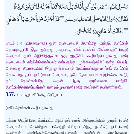
رَسُولَ اللَّهِ، زَعَمَ ابْنُ أُمِّي أَنَّهُ قَاتِلٌ رَجُلاً قَدْ أَجَرْتُهُ فُلاَنَ بْنَ هُبَيْرَةَ.
فَقَالَ رَسُولُ اللَّهِ صلى الله عليه وسلم "" قَدْ أَجَرْنَا مَنْ أَجَرْتِ يَا أُمَّ هَانِئٍ
"". قَالَتْ أُمُّ هَانِئٍ وَذَاكَ ضُحًى.
பாடம் : 4 (விசாலமான) ஒரே ஆடையைத் தோள்மீது மாற்றிப் போட்டுத்
தொழுவது10 இது குறித்து முஹம்மத் பின் முஸ்-ம் அஸ்ஸுஹ்ரீ (ரஹ்)
அவர்கள் தாம் அறிவித்துள்ள ஒரு ஹதீஸில் கூறியிருப்பதாவது: ஒரே
ஆடையைச் சுற்றிக்கொள்பவர் என்பதற்கு ‘முத்தவஷ்ஷித்’ என்று பெயர்.
அதாவது கீழாடையின் இரு ஓரங்களைத் தோள்கள்மீது மாற்றிப் போட்டுக்
கொள்வதாகும். நபி (ஸல்) அவர்கள், ஒரே ஆடையைச் சுற்றிக்கொண்டு,
தம் தோள்கள்மீது அதன் இரு ஓரங்களை மாற்றிப்
போட்டுக்கொண்டார்கள் என உம்முஹானீ (ரலி) அவர்கள் கூறினார்கள்.
357.
உம்முஹானீ பின்த் அபீதா-ப்
(ரலி) அவர்கள் கூறியதாவது:
மக்கா வெற்றிகொள்ளப்பட்ட ஆண்டில் நான் அல்லாஹ்வின் தூதர் (ஸல்)
அவர்களிடம் சென்றேன். (வெற்றி கிட்டிய அந்த நாளில்) நபி (ஸல்)
அவர்கள் குளித்துக்கொண்டிருப்பதைக் கண்டேன். அவர்களை,