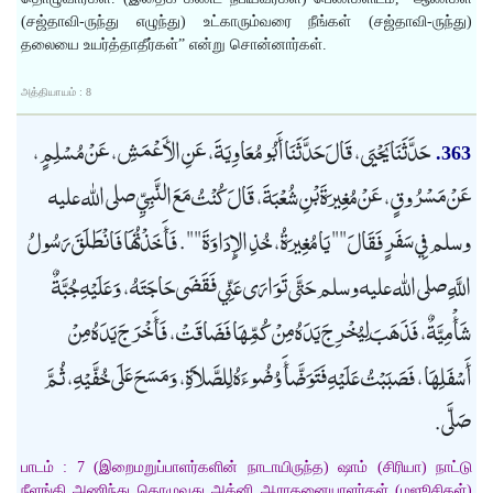
(சஜ்தாவி-ருந்து எழுந்து) உட்காரும்வரை நீங்கள் (சஜ்தாவி-ருந்து)
தலையை உயர்த்தாதீர்கள்” என்று சொன்னார்கள்.
அத்தியாயம் : 8
حَدَّثَنَا يَحْيَى، قَالَ حَدَّثَنَا أَبُو مُعَاوِيَةَ، عَنِ الأَعْمَشِ، عَنْ مُسْلِمٍ،
363.
عَنْ مَسْرُوقٍ، عَنْ مُغِيرَةَ بْنِ شُعْبَةَ، قَالَ كُنْتُ مَعَ النَّبِيِّ صلى الله عليه
وسلم فِي سَفَرٍ فَقَالَ "" يَا مُغِيرَةُ، خُذِ الإِدَاوَةَ "". فَأَخَذْتُهَا فَانْطَلَقَ رَسُولُ
اللَّهِ صلى الله عليه وسلم حَتَّى تَوَارَى عَنِّي فَقَضَى حَاجَتَهُ، وَعَلَيْهِ جُبَّةٌ
شَأْمِيَّةٌ، فَذَهَبَ لِيُخْرِجَ يَدَهُ مِنْ كُمِّهَا فَضَاقَتْ، فَأَخْرَجَ يَدَهُ مِنْ
أَسْفَلِهَا، فَصَبَبْتُ عَلَيْهِ فَتَوَضَّأَ وُضُوءَهُ لِلصَّلاَةِ، وَمَسَحَ عَلَى خُفَّيْهِ، ثُمَّ
صَلَّى.
பாடம் : 7 (இறைமறுப்பாளர்களின் நாடாயிருந்த) ஷாம் (சிரியா) நாட்டு
நீளங்கி அணிந்து தொழுவது அக்னி ஆராதனையாளர்கள் (மஜூசிகள்)