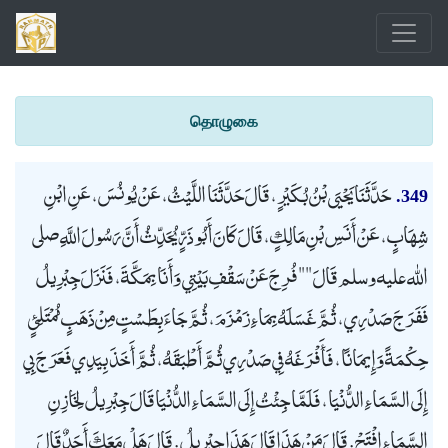
தொழுகை
حَدَّثَنَا يَحْيَى بْنُ بُكَيْرٍ، قَالَ حَدَّثَنَا اللَّيْثُ، عَنْ يُونُسَ، عَنِ ابْنِ
349.
شِهَابٍ، عَنْ أَنَسِ بْنِ مَالِكٍ، قَالَ كَانَ أَبُو ذَرٍّ يُحَدِّثُ أَنَّ رَسُولَ اللَّهِ صلى
الله عليه وسلم قَالَ "" فُرِجَ عَنْ سَقْفِ بَيْتِي وَأَنَا بِمَكَّةَ، فَنَزَلَ جِبْرِيلُ
فَفَرَجَ صَدْرِي، ثُمَّ غَسَلَهُ بِمَاءِ زَمْزَمَ، ثُمَّ جَاءَ بِطَسْتٍ مِنْ ذَهَبٍ مُمْتَلِئٍ
حِكْمَةً وَإِيمَانًا، فَأَفْرَغَهُ فِي صَدْرِي ثُمَّ أَطْبَقَهُ، ثُمَّ أَخَذَ بِيَدِي فَعَرَجَ بِي
إِلَى السَّمَاءِ الدُّنْيَا، فَلَمَّا جِئْتُ إِلَى السَّمَاءِ الدُّنْيَا قَالَ جِبْرِيلُ لِخَازِنِ
السَّمَاءِ افْتَحْ. قَالَ مَنْ هَذَا قَالَ هَذَا جِبْرِيلُ. قَالَ هَلْ مَعَكَ أَحَدٌ قَالَ