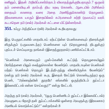
எனினும், இதன் அறிவிப்பாளர்தொடர் விவாதத்துக்குரியதாகும்.7 ஒருவர்
தம் மனைவியுடன் தாம்பத் திய உறவு கொண்ட ஆடையில் அசிங்கம்
எதையும் காணாத வரை அதை அணிந்துகொண்டு தொழலாம்.
நிர்வாணமாக யாரும் இறையில்லம் கஅபாவைச் சுற்றி (தவாஃப்) வரக்
கூடாதென நபி (ஸல்) அவர்கள் கட்டளை யிட்டுள்ளார்கள்.
351.
உம்மு அத்திய்யா (ரலி) அவர்கள் கூறியதாவது:
இரு பெருநாட்களில் மாதவிடாய் ஏற்பட்டுள்ள பெண்களையும் திரைக்குள்
ளிருக்கும் (பருவமடைந்த) பெண்களை யும் (தொழுகைத் திடலுக்கு)
புறப்படச் செய்யுமாறு நாங்கள் (இறைத்தூதரால்) பணிக்கப்பட்டோம்.
“பெண்கள் அனைவரும் முஸ்-ம்களின் கூட்டுத் தொழுகையிலும்
பிரார்த்தனை யிலும் கலந்துகொள்ள வேண்டும். மாதவிடாயுள்ள பெண்கள்
மற்றப் பெண்கள் தொழும் இடத்தி-ருந்து விலகியிருக்க வேண்டும்”
(என்று நபி (ஸல்) அவர்கள் கூற, இதைக் கேட்டுக் கொண்டிருந்த) ஒரு
பெண், “அல்லாஹ்வின் தூதரே! எங்களில் ஒருத்தியிடம் துப்பட்டா
இல்லாவிட்டால் என்ன செய்வது)?” என்று கேட்டார்.
அதற்கு நபி (ஸல்) அவர்கள், “(ஒரு பெண்ணிடம் துப்பட்டா இல்லாவிட்டால்)
அவளுடைய தோழி தன் துப்பட்டாக்களில் ஒன்றை அவளுக்கு (இரவலாக)
அணியக் கொடுக்கட்டும்!” என்றார்கள்.8