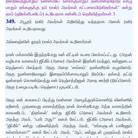
நிறைவேற்றுமாறும் உண்மையே உரைக்குமாறும் தன்மானத்தோடு வாழு
மாறும் எங்களுக்கு நபி (ஸல்) அவர்கள் கட்டளையிடுகிறார்கள்” என்று
தாம் (ஹிரக்ளீயஸிடம்) கூறியதாக என்னிடம் தெரிவித்தார்கள்.3
349.
அபூதர் (ரலி) அவர்கள் அறிவித்து வந்ததாக அனஸ் (ரலி)
அவர்கள் கூறியதாவது:
அல்லாஹ்வின் தூதர் (ஸல்) அவர்கள் கூறினார்கள்:
நான் மக்காவில் இருந்தபோது என் வீட்டின் கூரை பிளக்கப்பட்டது. (அதன்
வழியாக வானவர்) ஜிப்ரீல் (அலை) அவர்கள் இறங்கி (வந்து), என்னுடைய
நெஞ்சைப் பிளந்தார். பிறகு அதை ‘ஸம்ஸம்’ தண்ணீரால் கழுவினார்.
பிறகு நுண்ணறிவாலும் இறைநம்பிக்கையாலும் நிரம்பிய தங்கத் தட்டு
ஒன்றைக் கொண்டுவந்து என் நெஞ்சத்தினுள் அதை ஊற்றி (நிரப்பி)னார்.
பிறகு (பழையபடியே நெஞ்சை) மூடிவிட்டார்.
பிறகு என் கையைப் பிடித்து (என்னை அழைத்து)க்கொண்டு விண்ணில்
ஏறினார். முதலாவது வானத்திற்கு நான் சென்றபோது அந்த வானத்தின்
காவலரிடம், ‘திறங்கள்’ என்று ஜிப்ரீல் (அலை) அவர்கள் கூறினார்.
அதற்கு அவர், “யார் அது?” எனக் கேட்டார். ஜிப்ரீல் (அலை) அவர்கள்,
“ஜிப்ரீல்” என்று பதிலளித்தார். அதற்கு அவர், “உங்களுடன் யாரேனும்
உள்ளார்களா?” எனக் கேட்டார். அவர், “ஆம்; என்னுடன் முஹம்மத் (ஸல்)