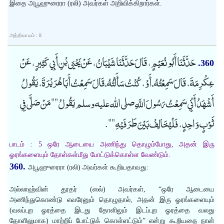
இதை அபூஹுரைரா (ரலி) அவர்கள் அறிவிக்கிறார்கள்.
அத்தியாயம் : 8
حَدَّثَنَا أَبُو نُعَيْمٍ، قَالَ حَدَّثَنَا شَيْبَانُ، عَنْ يَحْيَى بْنِ أَبِي كَثِيرٍ، عَنْ
360.
عِكْرِمَةَ، قَالَ سَمِعْتُهُ ـ أَوْ، كُنْتُ سَأَلْتُهُ ـ قَالَ سَمِعْتُ أَبَا هُرَيْرَةَ، يَقُولُ
أَشْهَدُ أَنِّي سَمِعْتُ رَسُولَ اللَّهِ صلى الله عليه وسلم يَقُولُ "" مَنْ صَلَّى فِي
ثَوْبٍ وَاحِدٍ، فَلْيُخَالِفْ بَيْنَ طَرَفَيْهِ "".
பாடம் : 5 ஒரே ஆடையை அணிந்து தொழும்போது, அதன் இரு
ஓரங்களையும் தோள்கள்மீது போட்டுக்கொள்ள வேண்டும்.
360.
அபூஹுரைரா (ரலி) அவர்கள் கூறியதாவது:
அல்லாஹ்வின் தூதர் (ஸல்) அவர்கள், “ஒரே ஆடையை
அணிந்துகொண்டு எவரேனும் தொழுதால், அதன் இரு ஓரங்களையும்
(வலப்புற ஓரத்தை இடது தோளிலும் இடப்புற ஓரத்தை வலது
தோளிலுமாக) மாற்றிப் போட்டுக் கொள்ளட்டும்” என்று கூறியதை நான்