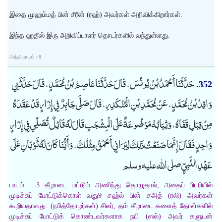
இதை முஹம்மத் பின் சீரீன் (ரஹ்) அவர்கள் அறிவிக்கிறார்கள்.
இந்த ஹதீஸ் இரு அறிவிப்பாளர் தொடர்களில் வந்துள்ளது.
அத்தியாயம் : 8
حَدَّثَنَا أَحْمَدُ بْنُ يُونُسَ، قَالَ حَدَّثَنَا عَاصِمُ بْنُ مُحَمَّدٍ، قَالَ حَدَّثَنِي
352.
وَاقِدُ بْنُ مُحَمَّدٍ، عَنْ مُحَمَّدِ بْنِ الْمُنْكَدِرِ، قَالَ صَلَّى جَابِرٌ فِي إِزَارٍ قَدْ عَقَدَهُ
مِنْ قِبَلِ قَفَاهُ، وَثِيَابُهُ مَوْضُوعَةٌ عَلَى الْمِشْجَبِ قَالَ لَهُ قَائِلٌ تُصَلِّي فِي إِزَارٍ
وَاحِدٍ فَقَالَ إِنَّمَا صَنَعْتُ ذَلِكَ لِيَرَانِي أَحْمَقُ مِثْلُكَ، وَأَيُّنَا كَانَ لَهُ ثَوْبَانِ عَلَى
عَهْدِ النَّبِيِّ صلى الله عليه وسلم
பாடம் : 3 கீழாடை மட்டும் அணிந்து தொழுதால், அதைப் பிடரியில்
முடிச்சுப் போட்டுக்கொள் வது9 சஹ்ல் பின் சஅத் (ரலி) அவர்கள்
கூறியதாவது: (நபித்தோழர்கள்) சிலர், தம் கீழாடை களைத் தோள்களில்
முடிச்சுப் போட்டுக் கொண்டவர்களாக நபி (ஸல்) அவர் களுடன்