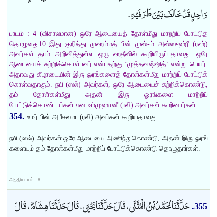
وَاحِدٍ قَدْ خَالَفَ بَيْنَ طَرَفَيْهِ.
பாடம் : 4 (விசாலமான) ஒரே ஆடையைத் தோள்மீது மாற்றிப் போட்டுத்
தொழுவது10 இது குறித்து முஹம்மத் பின் முஸ்-ம் அஸ்ஸுஹ்ரீ (ரஹ்)
அவர்கள் தாம் அறிவித்துள்ள ஒரு ஹதீஸில் கூறியிருப்பதாவது: ஒரே
ஆடையைச் சுற்றிக்கொள்பவர் என்பதற்கு ‘முத்தவஷ்ஷித்’ என்று பெயர்.
அதாவது கீழாடையின் இரு ஓரங்களைத் தோள்கள்மீது மாற்றிப் போட்டுக்
கொள்வதாகும். நபி (ஸல்) அவர்கள், ஒரே ஆடையைச் சுற்றிக்கொண்டு,
தம் தோள்கள்மீது அதன் இரு ஓரங்களை மாற்றிப்
போட்டுக்கொண்டார்கள் என உம்முஹானீ (ரலி) அவர்கள் கூறினார்கள்.
354.
உமர் பின் அபீசலமா (ரலி) அவர்கள் கூறியதாவது:
நபி (ஸல்) அவர்கள் ஒரே ஆடையை அணிந்துகொண்டு, அதன் இரு ஓரங்
களையும் தம் தோள்கள்மீது மாற்றிப் போட்டுக்கொண்டு தொழுதார்கள்.
அத்தியாயம் : 8
حَدَّثَنَا مُحَمَّدُ بْنُ الْمُثَنَّى، قَالَ حَدَّثَنَا يَحْيَى، قَالَ حَدَّثَنَا هِشَامٌ، قَالَ
355.