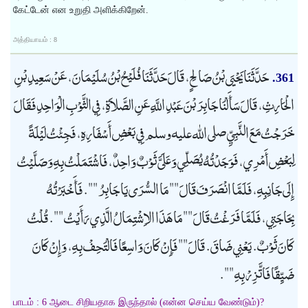
கேட்டேன் என உறுதி அளிக்கிறேன்.
அத்தியாயம் : 8
حَدَّثَنَا يَحْيَى بْنُ صَالِحٍ، قَالَ حَدَّثَنَا فُلَيْحُ بْنُ سُلَيْمَانَ، عَنْ سَعِيدِ بْنِ
361.
الْحَارِثِ، قَالَ سَأَلْنَا جَابِرَ بْنَ عَبْدِ اللَّهِ عَنِ الصَّلاَةِ، فِي الثَّوْبِ الْوَاحِدِ فَقَالَ
خَرَجْتُ مَعَ النَّبِيِّ صلى الله عليه وسلم فِي بَعْضِ أَسْفَارِهِ، فَجِئْتُ لَيْلَةً
لِبَعْضِ أَمْرِي، فَوَجَدْتُهُ يُصَلِّي وَعَلَىَّ ثَوْبٌ وَاحِدٌ، فَاشْتَمَلْتُ بِهِ وَصَلَّيْتُ
إِلَى جَانِبِهِ، فَلَمَّا انْصَرَفَ قَالَ "" مَا السُّرَى يَا جَابِرُ "". فَأَخْبَرْتُهُ
بِحَاجَتِي، فَلَمَّا فَرَغْتُ قَالَ "" مَا هَذَا الاِشْتِمَالُ الَّذِي رَأَيْتُ "". قُلْتُ
كَانَ ثَوْبٌ. يَعْنِي ضَاقَ. قَالَ "" فَإِنْ كَانَ وَاسِعًا فَالْتَحِفْ بِهِ، وَإِنْ كَانَ
ضَيِّقًا فَاتَّزِرْ بِهِ "".
பாடம் : 6 ஆடை சிறியதாக இருந்தால் (என்ன செய்ய வேண்டும்)?