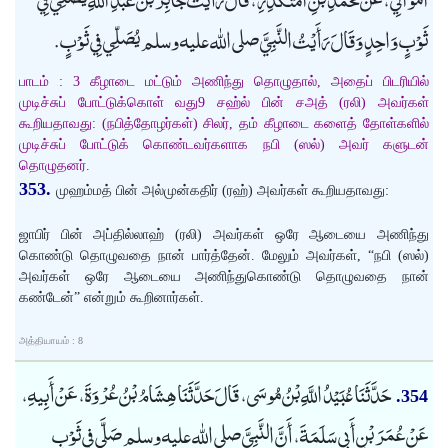
ثَوْبٍ وَاحِدٍ وَقَالَ رَأَيْتُ النَّبِيَّ صلى الله عليه وسلم يُصَلِّي فِي ثَوْبٍ.
பாடம் : 3 கீழாடை மட்டும் அணிந்து தொழுதால், அதைப் பிடரியில்
முடிச்சுப் போட்டுக்கொள் வது9 சஹ்ல் பின் சஅத் (ரலி) அவர்கள்
கூறியதாவது: (நபித்தோழர்கள்) சிலர், தம் கீழாடை களைத் தோள்களில்
முடிச்சுப் போட்டுக் கொண்டவர்களாக நபி (ஸல்) அவர் களுடன்
தொழுதனர்.
353.
முஹம்மத் பின் அல்முன்கதிர் (ரஹ்) அவர்கள் கூறியதாவது:
ஜாபிர் பின் அப்தில்லாஹ் (ரலி) அவர்கள் ஒரே ஆடையை அணிந்து
கொண்டு தொழுவதை நான் பார்த்தேன். மேலும் அவர்கள், “நபி (ஸல்)
அவர்கள் ஒரே ஆடையை அணிந்துகொண்டு தொழுவதை நான்
கண்டேன்” என்றும் கூறினார்கள்.
அத்தியாயம் : 8
حَدَّثَنَا عُبَيْدُ اللَّهِ بْنُ مُوسَى، قَالَ حَدَّثَنَا هِشَامُ بْنُ عُرْوَةَ، عَنْ أَبِيهِ،
354.
عَنْ عُمَرَ بْنِ أَبِي سَلَمَةَ، أَنَّ النَّبِيَّ صلى الله عليه وسلم صَلَّى فِي ثَوْبٍ