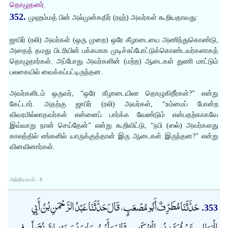
தொழுதனர்.
352.
முஹம்மத் பின் அல்முன்கதிர் (ரஹ்) அவர்கள் கூறியதாவது:
ஜாபிர் (ரலி) அவர்கள் (ஒரு முறை) ஒரே கீழாடையை அணிந்துகொண்டு,
அதைத் தமது பிடரியின் பக்கமாக முடிச்சுப்போட்டுக்கொண்டவர்களாகத்
தொழுதார்கள். அப்போது அவர்களின் (மற்ற) ஆடைகள் துணி மாட்டும்
பலகையில் வைக்கப்பட்டிருந்தன.
அவர்களிடம் ஒருவர், “ஒரே கீழாடையிலா தொழுகிறீர்கள்?” என்று
கேட்டார். அதற்கு ஜாபிர் (ரலி) அவர்கள், “உம்மைப் போன்ற
விவரமில்லாதவர்கள் என்னைப் பார்க்க வேண்டும் என்பதற்காகவே
இவ்வாறு நான் செய்தேன்” என்று கூறிவிட்டு, “நபி (ஸல்) அவர்களது
காலத்தில் எங்களில் யாருக்குத்தான் இரு ஆடைகள் இருந்தன?” என்று
வினவினார்கள்.
அத்தியாயம் : 8
حَدَّثَنَا مُطَرِّفٌ أَبُو مُصْعَبٍ، قَالَ حَدَّثَنَا عَبْدُ الرَّحْمَنِ بْنُ أَبِي
353.
الْمَوَالِي، عَنْ مُحَمَّدِ بْنِ الْمُنْكَدِرِ، قَالَ رَأَيْتُ جَابِرَ بْنَ عَبْدِ اللَّهِ يُصَلِّي فِي