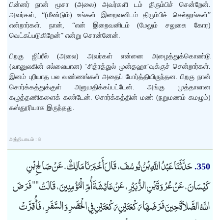
பின்னர் நான் மூசா (அலை) அவர்களி டம் திரும்பிச் சென்றேன்.
அவர்கள், “(மீண்டும்) உங்கள் இறைவனிடம் திரும்பிச் செல்லுங்கள்”
என்றார்கள். நான், “என் இறைவனிடம் (மேலும் சலுகை கோர)
வெட்கப்படுகிறேன்” என்று சொன்னேன்.
பிறகு ஜிப்ரீல் (அலை) அவர்கள் என்னை அழைத்துக்கொண்டு
(வானுலகின் எல்லையான) ‘சித்ரத்துல் முன்தஹா’வுக்குச் சென்றார்கள்.
இனம் புரியாத பல வண்ணங்கள் அதைப் போர்த்தியிருந்தன. பிறகு நான்
சொர்க்கத்துக்குள் அனுமதிக்கப்பட்டேன். அங்கு முத்தாலான
கழுத்தணிகளைக் கண்டேன். சொர்க்கத்தின் மண் (நறுமணம் கமழும்)
கஸ்தூரியாக இருந்தது.
அத்தியாயம் : 8
حَدَّثَنَا عَبْدُ اللَّهِ بْنُ يُوسُفَ، قَالَ أَخْبَرَنَا مَالِكٌ، عَنْ صَالِحِ بْنِ
350.
كَيْسَانَ، عَنْ عُرْوَةَ بْنِ الزُّبَيْرِ، عَنْ عَائِشَةَ أُمِّ الْمُؤْمِنِينَ، قَالَتْ "" فَرَضَ
اللَّهُ الصَّلاَةَ حِينَ فَرَضَهَا رَكْعَتَيْنِ رَكْعَتَيْنِ فِي الْحَضَرِ وَالسَّفَرِ، فَأُقِرَّتْ