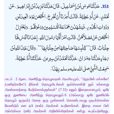
حَدَّثَنَا مُوسَى بْنُ إِسْمَاعِيلَ، قَالَ حَدَّثَنَا يَزِيدُ بْنُ إِبْرَاهِيمَ، عَنْ
351.
مُحَمَّدٍ، عَنْ أُمِّ عَطِيَّةَ، قَالَتْ أُمِرْنَا أَنْ نُخْرِجَ، الْحُيَّضَ يَوْمَ الْعِيدَيْنِ
وَذَوَاتِ الْخُدُورِ، فَيَشْهَدْنَ جَمَاعَةَ الْمُسْلِمِينَ وَدَعْوَتَهُمْ، وَيَعْتَزِلُ
الْحُيَّضُ عَنْ مُصَلاَّهُنَّ. قَالَتِ امْرَأَةٌ يَا رَسُولَ اللَّهِ، إِحْدَانَا لَيْسَ لَهَا
جِلْبَابٌ. قَالَ "" لِتُلْبِسْهَا صَاحِبَتُهَا مِنْ جِلْبَابِهَا "". وَقَالَ عَبْدُ اللَّهِ بْنُ
رَجَاءٍ حَدَّثَنَا عِمْرَانُ، حَدَّثَنَا مُحَمَّدُ بْنُ سِيرِينَ، حَدَّثَتْنَا أُمُّ عَطِيَّةَ،
سَمِعْتُ النَّبِيَّ صلى الله عليه وسلم بِهَذَا.
பாடம் : 2 ஆடை அணிந்து தொழுவதன் அவசியமும், “ஆதமின் மக்களே!
(மனிதர்களே!) நீங்கள் தொழுமிடங்கள் ஒவ்வொன்றி லும் உங்களது
அலங்காரத்தை மேற்கொள்ளுங்கள்” (7:31) எனும் இறைவசனமும், ஒரே
ஒரு துணியை அணிந்து தொழுவதும்.6 (அவ்வாறு ஒரே துணியில்
தொழும் ஒருவர்) அதை ஒரு முள்ளைக் கொண்டாவது மூடிக்கொள்ள
வேண்டும் என நபி (ஸல்) அவர்கள் கூறினார்கள். இதை சலமா பின்
அல்அக்வஉ (ரலி) அவர்கள் அறிவிக்கிறார்கள் என்று கூறப்படுகிறது.