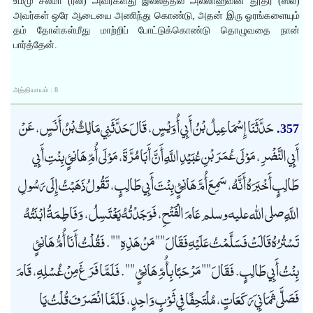
உம்மு சலமா (ரலி) அவர்களது இல்லத்தில் அல்லாஹ்வின் தூதர் (ஸல்)
அவர்கள் ஒரே ஆடையை அணிந்து கொண்டு, அதன் இரு ஓரங்களையும்
தம் தோள்கள்மீது மாற்றிப் போட்டுக்கொண்டு தொழுவதை நான்
பார்த்தேன்.
அத்தியாயம் : 8
حَدَّثَنَا إِسْمَاعِيلُ بْنُ أَبِي أُوَيْسٍ، قَالَ حَدَّثَنِي مَالِكُ بْنُ أَنَسٍ، عَنْ
357.
أَبِي النَّضْرِ، مَوْلَى عُمَرَ بْنِ عُبَيْدِ اللَّهِ أَنَّ أَبَا مُرَّةَ، مَوْلَى أُمِّ هَانِئٍ بِنْتِ أَبِي
طَالِبٍ أَخْبَرَهُ أَنَّهُ، سَمِعَ أُمَّ هَانِئٍ بِنْتَ أَبِي طَالِبٍ، تَقُولُ ذَهَبْتُ إِلَى رَسُولِ
اللَّهِ صلى الله عليه وسلم عَامَ الْفَتْحِ، فَوَجَدْتُهُ يَغْتَسِلُ، وَفَاطِمَةُ ابْنَتُهُ
تَسْتُرُهُ قَالَتْ فَسَلَّمْتُ عَلَيْهِ فَقَالَ "" مَنْ هَذِهِ "". فَقُلْتُ أَنَا أُمُّ هَانِئٍ
بِنْتُ أَبِي طَالِبٍ. فَقَالَ "" مَرْحَبًا بِأُمِّ هَانِئٍ "". فَلَمَّا فَرَغَ مِنْ غُسْلِهِ، قَامَ
فَصَلَّى ثَمَانِيَ رَكَعَاتٍ، مُلْتَحِفًا فِي ثَوْبٍ وَاحِدٍ، فَلَمَّا انْصَرَفَ قُلْتُ يَا