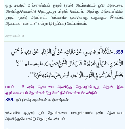
ஒரு மனிதர் அல்லாஹ்வின் தூதர் (ஸல்) அவர்களிடம் ஒரே ஆடையை
அணிந்துகொண்டு தொழுவது பற்றிக் கேட்டார். அதற்கு அல்லாஹ்வின்
தூதர் (ஸல்) அவர்கள், “உங்களில் ஒவ்வொரு வருக்கும் இரண்டு
ஆடைகள் உண்டா?” என்று (திருப்பிக்) கேட்டார்கள்.
அத்தியாயம் : 8
حَدَّثَنَا أَبُو عَاصِمٍ، عَنْ مَالِكٍ، عَنْ أَبِي الزِّنَادِ، عَنْ عَبْدِ الرَّحْمَنِ
359.
الأَعْرَجِ، عَنْ أَبِي هُرَيْرَةَ، قَالَ قَالَ النَّبِيُّ صلى الله عليه وسلم "" لاَ
يُصَلِّي أَحَدُكُمْ فِي الثَّوْبِ الْوَاحِدِ، لَيْسَ عَلَى عَاتِقَيْهِ شَىْءٌ "".
பாடம் : 5 ஒரே ஆடையை அணிந்து தொழும்போது, அதன் இரு
ஓரங்களையும் தோள்கள்மீது போட்டுக்கொள்ள வேண்டும்.
359.
நபி (ஸல்) அவர்கள் கூறினார்கள்:
உங்களில் ஒருவர் தம் தோள்களை மறைக்காமல் ஒரே ஆடையை
அணிந்துகொண்டு தொழ வேண்டாம்.