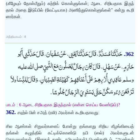
(கீழேயும் தோள்மீதும்) சுற்றிக் கொள்ளுங்கள்; ஆடை சிறியதாக இருந்
தால் அதை இடுப்பில் (வேட்டியாக) அணிந்துகொள்ளுங்கள்” என்று கூறி
னார்கள்.
அத்தியாயம் : 8
حَدَّثَنَا مُسَدَّدٌ، قَالَ حَدَّثَنَا يَحْيَى، عَنْ سُفْيَانَ، قَالَ حَدَّثَنِي أَبُو
362.
حَازِمٍ، عَنْ سَهْلٍ، قَالَ كَانَ رِجَالٌ يُصَلُّونَ مَعَ النَّبِيِّ صلى الله عليه
وسلم عَاقِدِي أُزْرِهِمْ عَلَى أَعْنَاقِهِمْ كَهَيْئَةِ الصِّبْيَانِ، وَقَالَ لِلنِّسَاءِ لاَ
تَرْفَعْنَ رُءُوسَكُنَّ حَتَّى يَسْتَوِيَ الرِّجَالُ جُلُوسًا.
பாடம் : 6 ஆடை சிறியதாக இருந்தால் (என்ன செய்ய வேண்டும்)?
362.
சஹ்ல் பின் சஅத் (ரலி) அவர்கள் கூறியதாவது:
சில ஆண்கள் சிறுவர்களைப் போன்று தங்களது சிறிய கீழங்கியைத்
தங்கள் கழுத்தில் கட்டிக்கொண்டு நபி (ஸல்) அவர்களுடன்
தொழுவார்கள். (இதைக் கண்ட நபியவர்கள்) பெண்களிடம், “ஆண்கள்