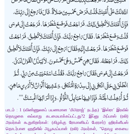
اللَّهُ لَكَ عَلَى أُمَّتِكَ قُلْتُ فَرَضَ خَمْسِينَ صَلاَةً. قَالَ فَارْجِعْ إِلَى رَبِّكَ،
فَإِنَّ أُمَّتَكَ لاَ تُطِيقُ ذَلِكَ. فَرَاجَعْتُ فَوَضَعَ شَطْرَهَا، فَرَجَعْتُ إِلَى مُوسَى
قُلْتُ وَضَعَ شَطْرَهَا. فَقَالَ رَاجِعْ رَبَّكَ، فَإِنَّ أُمَّتَكَ لاَ تُطِيقُ، فَرَاجَعْتُ
فَوَضَعَ شَطْرَهَا، فَرَجَعْتُ إِلَيْهِ فَقَالَ ارْجِعْ إِلَى رَبِّكَ، فَإِنَّ أُمَّتَكَ لاَ تُطِيقُ
ذَلِكَ، فَرَاجَعْتُهُ. فَقَالَ هِيَ خَمْسٌ وَهْىَ خَمْسُونَ، لاَ يُبَدَّلُ الْقَوْلُ لَدَىَّ.
فَرَجَعْتُ إِلَى مُوسَى فَقَالَ رَاجِعْ رَبَّكَ. فَقُلْتُ اسْتَحْيَيْتُ مِنْ رَبِّي. ثُمَّ
انْطَلَقَ بِي حَتَّى انْتَهَى بِي إِلَى سِدْرَةِ الْمُنْتَهَى، وَغَشِيَهَا أَلْوَانٌ لاَ أَدْرِي مَا هِيَ،
ثُمَّ أُدْخِلْتُ الْجَنَّةَ، فَإِذَا فِيهَا حَبَايِلُ اللُّؤْلُؤِ، وَإِذَا تُرَابُهَا الْمِسْكُ "".
பாடம் : 1 (விண்ணுலகப் பயணமான ‘மிஅராஜ்’ நடந்த) ‘இஸ்ரா’ இரவில்
தொழுகை எவ்வாறு கடமையாக்கப்பட்டது?2 இப்னு அப்பாஸ் (ரலி)
அவர்கள் கூறுகிறார்கள்: (கிழக்கு ரோமானியப் பேரரசர்) ஹிரக்ளீயஸ்
தொடர்பான ஹதீஸில் அபூசுஃப்யான் (ரலி) அவர்கள், “தொழு கையை