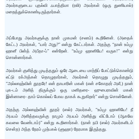
அவர்களுடைய புதல்வி ஃபாத்திமா (ரலி) அவர்கள் (ஒரு துணியால்)
மறைத்துக்கொண்டிருந்தார்கள்.
அப்போது அவர்களுக்கு நான் முகமன் (சலாம்) கூறினேன். (அதைக்
கேட்ட) அவர்கள், “யார் அது?” என்று கேட்டார்கள். அதற்கு “நான் உம்மு
ஹானீ பின்த் அபீதா-ப்” என்றேன். “உம்மு ஹானியே! வருக!” என்று
சொன்னார்கள்.
அவர்கள் குளித்து முடித்ததும் ஒரே ஆடையை மாற்றிப் போட்டுக்கொண்டு
எட்டு ரக்அத்கள் தொழுதார்கள், அவர்கள் தொழுது முடித்ததும்,
“அல்லாஹ்வின் தூதரே! என் தாயாரின் மகன் (என் சகோதரர் அலீ,) நான்
புக-டம் அளித் திருக்கும் ஒரு மனிதரை- ஹுபைராவின் மகன்
இன்னாரை- தாம் கொல்லப் போவ தாகக் கூறுகிறார்” என்று சொன்னேன்.
அதற்கு அல்லாஹ்வின் தூதர் (ஸல்) அவர்கள், “உம்மு ஹானியே! நீ
அபயம் அளித்தவருக்கு நாமும் அபயம் அளித்து விட்டோம் (ஆகவே
கவலை வேண்டாம்)” என்று கூறினார்கள். (நான் நபி (ஸல்) அவர்களிடம்
சென்ற) அந்த நேரம் முற்பகல் (ளுஹா) நேரமாக இருந்தது.