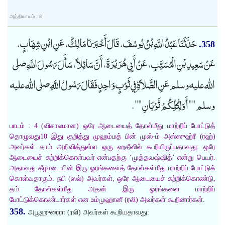
அத்தியாயம் : 8
حَدَّثَنَا عَبْدُ اللَّهِ بْنُ يُوسُفَ، قَالَ أَخْبَرَنَا مَالِكٌ، عَنِ ابْنِ شِهَابٍ،
358.
عَنْ سَعِيدِ بْنِ الْمُسَيَّبِ، عَنْ أَبِي هُرَيْرَةَ، أَنَّ سَائِلاً، سَأَلَ رَسُولَ اللَّهِ صلى
الله عليه وسلم عَنِ الصَّلاَةِ فِي ثَوْبٍ وَاحِدٍ فَقَالَ رَسُولُ اللَّهِ صلى الله عليه
وسلم "" أَوَلِكُلِّكُمْ ثَوْبَانِ "".
பாடம் : 4 (விசாலமான) ஒரே ஆடையைத் தோள்மீது மாற்றிப் போட்டுத்
தொழுவது10 இது குறித்து முஹம்மத் பின் முஸ்-ம் அஸ்ஸுஹ்ரீ (ரஹ்)
அவர்கள் தாம் அறிவித்துள்ள ஒரு ஹதீஸில் கூறியிருப்பதாவது: ஒரே
ஆடையைச் சுற்றிக்கொள்பவர் என்பதற்கு ‘முத்தவஷ்ஷித்’ என்று பெயர்.
அதாவது கீழாடையின் இரு ஓரங்களைத் தோள்கள்மீது மாற்றிப் போட்டுக்
கொள்வதாகும். நபி (ஸல்) அவர்கள், ஒரே ஆடையைச் சுற்றிக்கொண்டு,
தம் தோள்கள்மீது அதன் இரு ஓரங்களை மாற்றிப்
போட்டுக்கொண்டார்கள் என உம்முஹானீ (ரலி) அவர்கள் கூறினார்கள்.
358.
அபூஹுரைரா (ரலி) அவர்கள் கூறியதாவது: