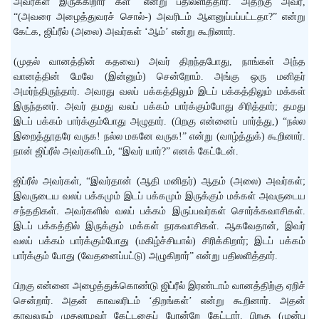
அவர்கள் இருக்கிறார் கள்” என்று பதிலளித்தார். அதற்கு அவர்,
“(அவரை அழைத்துவரச் சொல்-) அவரிடம் ஆளனுப்பப்பட்டதா?” என்று
கேட்க, ஜிப்ரீல் (அலை) அவர்கள் ‘ஆம்’ என்று கூறினார்.
(முதல் வானத்தின் கதவை) அவர் திறந்தபோது, நாங்கள் அந்த
வானத்தின் மேலே (இன்னும்) சென்றோம். அங்கு ஒரு மனிதர்
அமர்ந்திருந்தார். அவரது வலப் பக்கத்திலும் இடப் பக்கத்திலும் மக்கள்
இருந்தனர். அவர் தமது வலப் பக்கம் பார்க்கும்போது சிரித்தார்; தமது
இடப் பக்கம் பார்க்கும்போது அழுதார். (பிறகு என்னைப் பார்த்து,) “நல்ல
இறைத்தூதரே வருக! நல்ல மகனே வருக!” என்று (வாழ்த்துக்) கூறினார்.
நான் ஜிப்ரீல் அவர்களிடம், “இவர் யார்?” எனக் கேட்டேன்.
ஜிப்ரீல் அவர்கள், “இவர்தான் (ஆதி மனிதர்) ஆதம் (அலை) அவர்கள்;
இவருடைய வலப் பக்கமும் இடப் பக்கமும் இருக்கும் மக்கள் அவருடைய
சந்ததிகள். அவர்களில் வலப் பக்கம் இருப்பவர்கள் சொர்க்கவாசிகள்.
இடப் பக்கத்தில் இருக்கும் மக்கள் நரகவாசிகள். ஆகவேதான், இவர்
வலப் பக்கம் பார்க்கும்போது (மகிழ்ச்சியால்) சிரிக்கிறார்; இடப் பக்கம்
பார்க்கும் போது (வேதனைப்பட்டு) அழுகிறார்” என்று பதிலளித்தார்.
பிறகு என்னை அழைத்துக்கொண்டு ஜிப்ரீல் இரண்டாம் வானத்திற்கு ஏறிச்
சென்றார். அதன் காவலரிடம் ‘திறங்கள்’ என்று கூறினார். அதன்
காவலரும் முதலாமவர் கேட்டதைப் போன்றே கேட்டார். பிறகு (முன்பு