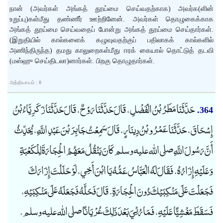
நான் (அவர்கள் அங்கத் தூய்மை செய்வதற்காக) அவர்க(ளின்
உறுப்பு)கள்மீது தண்ணீர் ஊற்றினேன். அவர்கள் தொழுகைக்காக
அங்கத் தூய்மை செய்வதைப் போன்று அங்கத் தூய்மை செய்தார்கள்.
(இறுதியில் கால்களைக் கழுவுவதற்குப் பதிலாகக் கால்களில்
அணிந்திருந்த) தமது காலுறைகள்மீது ஈரக் கையால் தொட்டுத் தடவி
(மஸ்ஹு செய்திடலா)னார்கள். பிறகு தொழுதார்கள்.
அத்தியாயம் : 8
حَدَّثَنَا مَطَرُ بْنُ الْفَضْلِ، قَالَ حَدَّثَنَا رَوْحٌ، قَالَ حَدَّثَنَا زَكَرِيَّاءُ بْنُ
364.
إِسْحَاقَ، حَدَّثَنَا عَمْرُو بْنُ دِينَارٍ، قَالَ سَمِعْتُ جَابِرَ بْنَ عَبْدِ اللَّهِ، يُحَدِّثُ
أَنَّ رَسُولَ اللَّهِ صلى الله عليه وسلم كَانَ يَنْقُلُ مَعَهُمُ الْحِجَارَةَ لِلْكَعْبَةِ
وَعَلَيْهِ إِزَارُهُ. فَقَالَ لَهُ الْعَبَّاسُ عَمُّهُ يَا ابْنَ أَخِي، لَوْ حَلَلْتَ إِزَارَكَ
فَجَعَلْتَ عَلَى مَنْكِبَيْكَ دُونَ الْحِجَارَةِ. قَالَ فَحَلَّهُ فَجَعَلَهُ عَلَى مَنْكِبَيْهِ،
فَسَقَطَ مَغْشِيًّا عَلَيْهِ، فَمَا رُئِيَ بَعْدَ ذَلِكَ عُرْيَانًا صلى الله عليه وسلم.