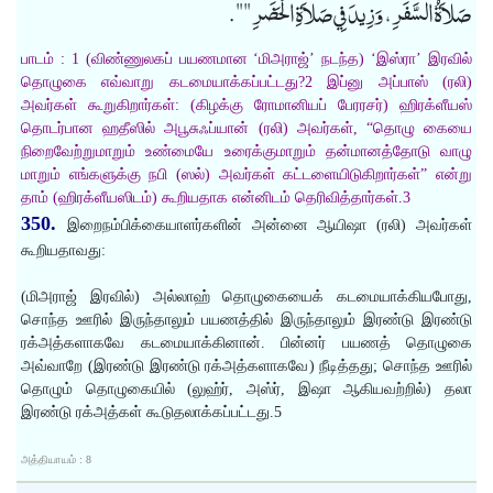
صَلاَةُ السَّفَرِ، وَزِيدَ فِي صَلاَةِ الْحَضَرِ "".
பாடம் : 1 (விண்ணுலகப் பயணமான ‘மிஅராஜ்’ நடந்த) ‘இஸ்ரா’ இரவில்
தொழுகை எவ்வாறு கடமையாக்கப்பட்டது?2 இப்னு அப்பாஸ் (ரலி)
அவர்கள் கூறுகிறார்கள்: (கிழக்கு ரோமானியப் பேரரசர்) ஹிரக்ளீயஸ்
தொடர்பான ஹதீஸில் அபூசுஃப்யான் (ரலி) அவர்கள், “தொழு கையை
நிறைவேற்றுமாறும் உண்மையே உரைக்குமாறும் தன்மானத்தோடு வாழு
மாறும் எங்களுக்கு நபி (ஸல்) அவர்கள் கட்டளையிடுகிறார்கள்” என்று
தாம் (ஹிரக்ளீயஸிடம்) கூறியதாக என்னிடம் தெரிவித்தார்கள்.3
350.
இறைநம்பிக்கையாளர்களின் அன்னை ஆயிஷா (ரலி) அவர்கள்
கூறியதாவது:
(மிஅராஜ் இரவில்) அல்லாஹ் தொழுகையைக் கடமையாக்கியபோது,
சொந்த ஊரில் இருந்தாலும் பயணத்தில் இருந்தாலும் இரண்டு இரண்டு
ரக்அத்களாகவே கடமையாக்கினான். பின்னர் பயணத் தொழுகை
அவ்வாறே (இரண்டு இரண்டு ரக்அத்களாகவே) நீடித்தது; சொந்த ஊரில்
தொழும் தொழுகையில் (லுஹ்ர், அஸ்ர், இஷா ஆகியவற்றில்) தலா
இரண்டு ரக்அத்கள் கூடுதலாக்கப்பட்டது.5
அத்தியாயம் : 8