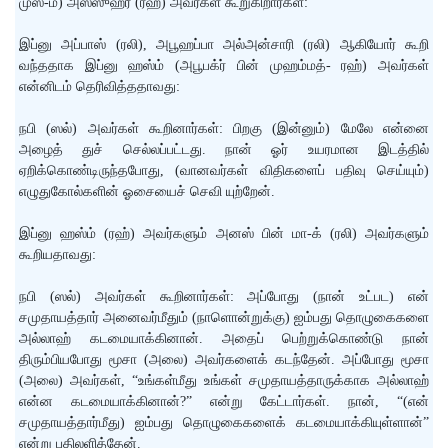
முஸ்-ம்) அஸ்ஸுஹ்ரீ (ரஹ்) அவர்கள் கூறுகிறார்கள்:
இப்னு அப்பாஸ் (ரலி), அபூஹப்பா அல்அன்சாரி (ரலி) ஆகியோர் கூறி
வந்ததாக இப்னு ஹஸ்ம் (அபூபக்ர் பின் முஹம்மத்- ரஹ்) அவர்கள்
என்னிடம் தெரிவித்ததாவது:
நபி (ஸல்) அவர்கள் கூறினார்கள்: பிறகு (இன்னும்) மேலே என்னை
அழைத் துச் செல்லப்பட்டது. நான் ஓர் உயரமான இடத்தில்
ஏறிக்கொண்டிருந்தபோது, (வானவர்கள் விதிகளைப் பதிவு செய்யும்)
எழுதுகோல்களின் ஓசையைச் செவி யுற்றேன்.
இப்னு ஹஸ்ம் (ரஹ்) அவர்களும் அனஸ் பின் மா-க் (ரலி) அவர்களும்
கூறியதாவது:
நபி (ஸல்) அவர்கள் கூறினார்கள்: அப்போது (நான் உட்பட) என்
சமுதாயத்தார் அனைவர்மீதும் (நாளொன்றுக்கு) ஐம்பது தொழுகைகளை
அல்லாஹ் கடமையாக்கினான். அதைப் பெற்றுக்கொண்டு நான்
திரும்பியபோது மூசா (அலை) அவர்களைக் கடந்தேன். அப்போது மூசா
(அலை) அவர்கள், “உங்கள்மீது உங்கள் சமுதாயத்தாருக்காக அல்லாஹ்
என்ன கடமையாக்கினான்?” என்று கேட்டார்கள். நான், “(என்
சமுதாயத்தார்மீது) ஐம்பது தொழுகைகளைக் கடமையாக்கியுள்ளான்”
என்று பதிலளித்தேன்.