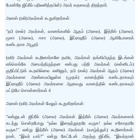
போன்றே ஜிப்ரீல் பதிலளித்தபின்) அவர் கதவைத் திறந்தார்.
அனஸ் (ரலி)அவர்கள் கூறுகிறார்கள்:
“நபி (ஸல்) அவர்கள், வானங்களில் ஆதம் (அலை), இத்ரீஸ் (அலை),
மூசா (அலை), ஈசா (அலை), இப்ராஹீம் (அலை) ஆகியோரைக்
கண்டதாக அபூதர்
(ரலி) அவர்கள் கூறினார்களே தவிர, அவர்கள் தங்கியிருந்த இடங்கள்
எங்கெங்கே அமைந்திருந்தன என்பது பற்றி அவர்கள் (என்னிடம்)
குறிப்பிட்டுக் கூறவில்லை. எனினும், நபி (ஸல்) அவர்கள் ஆதம் (அலை)
அவர்களை அண்மையிலுள்ள (முதல்) வானத்தில் கண்டதாகவும்
இப்ராஹீம் (அலை) அவர்களை ஆறாவது வானத்தில் கண்டதாகவும்
மட்டுமே சொன்னார்கள்.4
அனஸ் (ரலி) அவர்கள் மேலும் கூறுகிறார்கள்:
“என்னுடன் ஜிப்ரீல் (அலை) அவர்கள் இத்ரீஸ் (அலை) அவர்களைக்
கடந்து சென்றபோது “நல்ல இறைத்தூதரே வருக! நல்ல சகோதரரே
வருக!” என்று இத்ரீஸ் (அலை) அவர்கள் (வாழ்த்துக்) கூறினார்கள்.
நான், “இவர் யார்?” என்று கேட்டேன். அதற்கு ஜிப்ரீல், “இவர்தான்