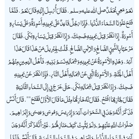
نَعَمْ مَعِي مُحَمَّدٌ صلى الله عليه وسلم. فَقَالَ أُرْسِلَ إِلَيْهِ قَالَ نَعَمْ. فَلَمَّا
فَتَحَ عَلَوْنَا السَّمَاءَ الدُّنْيَا، فَإِذَا رَجُلٌ قَاعِدٌ عَلَى يَمِينِهِ أَسْوِدَةٌ وَعَلَى يَسَارِهِ
أَسْوِدَةٌ، إِذَا نَظَرَ قِبَلَ يَمِينِهِ ضَحِكَ، وَإِذَا نَظَرَ قِبَلَ يَسَارِهِ بَكَى، فَقَالَ
مَرْحَبًا بِالنَّبِيِّ الصَّالِحِ وَالاِبْنِ الصَّالِحِ. قُلْتُ لِجِبْرِيلَ مَنْ هَذَا قَالَ هَذَا
آدَمُ. وَهَذِهِ الأَسْوِدَةُ عَنْ يَمِينِهِ وَشِمَالِهِ نَسَمُ بَنِيهِ، فَأَهْلُ الْيَمِينِ مِنْهُمْ
أَهْلُ الْجَنَّةِ، وَالأَسْوِدَةُ الَّتِي عَنْ شِمَالِهِ أَهْلُ النَّارِ، فَإِذَا نَظَرَ عَنْ يَمِينِهِ
ضَحِكَ، وَإِذَا نَظَرَ قِبَلَ شِمَالِهِ بَكَى، حَتَّى عَرَجَ بِي إِلَى السَّمَاءِ الثَّانِيَةِ
فَقَالَ لِخَازِنِهَا افْتَحْ. فَقَالَ لَهُ خَازِنُهَا مِثْلَ مَا قَالَ الأَوَّلُ فَفَتَحَ "". قَالَ أَنَسٌ
فَذَكَرَ أَنَّهُ وَجَدَ فِي السَّمَوَاتِ آدَمَ وَإِدْرِيسَ وَمُوسَى وَعِيسَى وَإِبْرَاهِيمَ ـ
صَلَوَاتُ اللَّهِ عَلَيْهِمْ ـ وَلَمْ يُثْبِتْ كَيْفَ مَنَازِلُهُمْ، غَيْرَ أَنَّهُ ذَكَرَ أَنَّهُ وَجَدَ
آدَمَ فِي السَّمَاءِ الدُّنْيَا، وَإِبْرَاهِيمَ فِي السَّمَاءِ السَّادِسَةِ. قَالَ أَنَسٌ فَلَمَّا